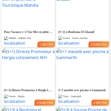
Pour Vacance s+2 Vue Mer en plein Zone Touristique Mahdia
(S+2) à Bouhsina El Ghazali
Mahdia , Mahdia ville
Sousse , Sousse Jawhara
1.400 TND
279.000 TND
(S+1) Directe Promoteur à Hergla Lotissement AFH
S+1 meublé avec piscine à Gammarth
Sousse , Hergla
Tunis , Gammarth
174.000 TND
2.600 TND