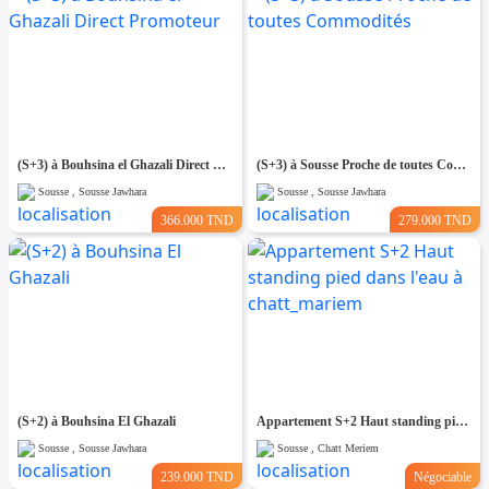
(S+3) à Bouhsina el Ghazali Direct Promoteur
(S+3) à Sousse Proche de toutes Commodités
Sousse , Sousse Jawhara
Sousse , Sousse Jawhara
366.000 TND
279.000 TND
(S+2) à Bouhsina El Ghazali
Appartement S+2 Haut standing pied dans l'eau à chatt_mariem
Sousse , Sousse Jawhara
Sousse , Chatt Meriem
239.000 TND
Négociable