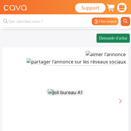
Support
Filtre avancé
Demande d'achat