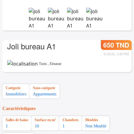
650 TND
Joli bureau A1
6/18/26, 3:49 PM
Tunis
,
Elmanar
Catégorie
Sous-catégorie
Immobiliers
Appartements
Caractéristiques
Salles de bains
Surface en m²
Chambres
Meubles
1
10
1
Non Meublé