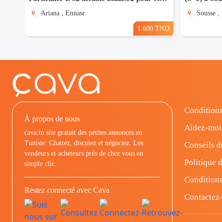
Ariana , Ennasr
Sousse ,
1.600 TND
Conditions
À propos de nous
Aidez-moi
cava.tn site gratuit des petites annonces en
Tunisie: Chattez, discutez et négociez. Les
Conseils d
vendeurs et acheteurs prés de chez vous en
Politique d
simple clic.
Conditions
Restez connecté avec Cava
Contactez