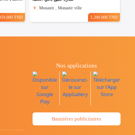
Monastir , Monastir ville
359.000 TND
1.200.000 TND
Nos applications
Bannières publicitaires