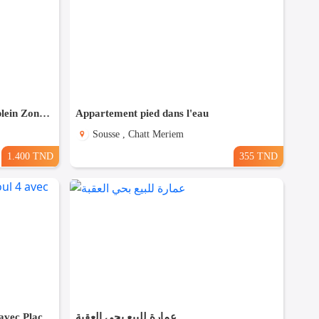
Pour Vacance s+2 Vue Mer en plein Zone Touristique Mahdia
Appartement pied dans l'eau
Sousse , Chatt Meriem
1.400 TND
355 TND
(S+2) avec meubles à Sahloul 4 avec Place de Parking
عمارة للبيع بحي العقبة