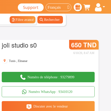
Support
Filtre avancé
Rechercher
joli studio s0
650 TND
6/10/26, 8:47 AM
Tunis
,
Elmanar
Numéro de téléphone :
93279899
Numéro WhatsApp :
93410120
Discuter avec le vendeur