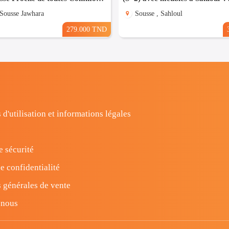
 Sousse Jawhara
Sousse , Sahloul
279.000 TND
 d'utilisation et informations légales
e sécurité
e confidentialité
 générales de vente
-nous