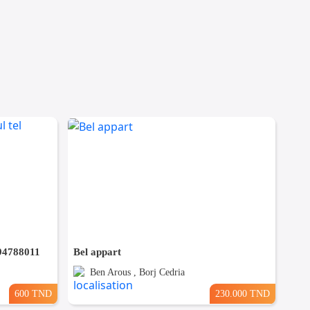
 94788011
Bel appart
Ben Arous , Borj Cedria
600 TND
230.000 TND