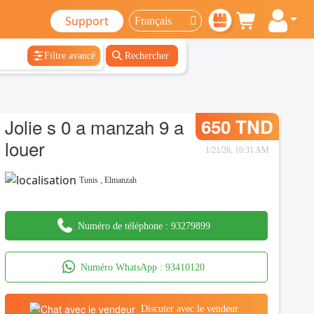
Support
Filtre avancé
Rechercher
Jolie s 0 a manzah 9 a
650 TND
louer
1/21/26, 10:31 AM
Tunis
,
Elmanzah
Numéro de téléphone :
93279899
Numéro WhatsApp :
93410120
Discuter avec le vendeur