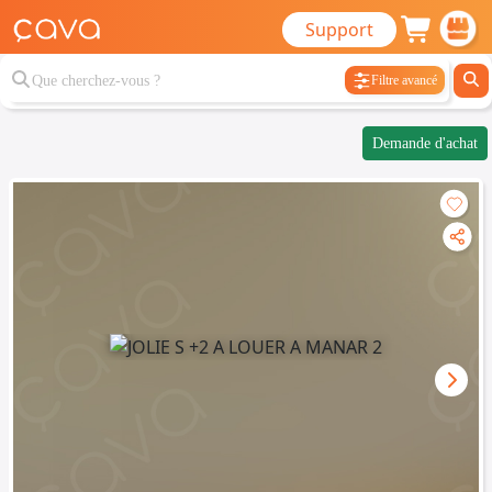
Support
Filtre avancé
Demande d'achat