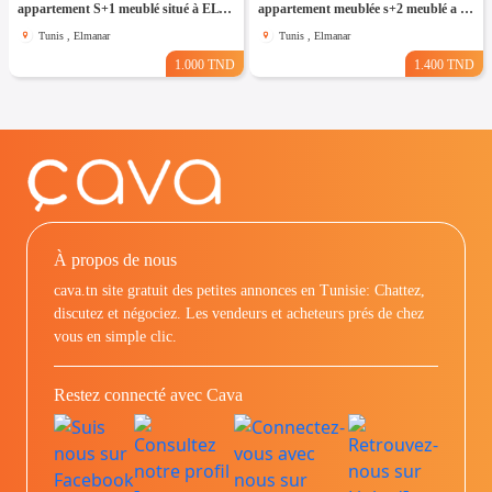
appartement S+1 meublé situé à EL Manar 1
appartement meublée s+2 meublé a el Manar 2
Tunis , Elmanar
Tunis , Elmanar
1.000 TND
1.400 TND
À propos de nous
cava.tn site gratuit des petites annonces en Tunisie: Chattez,
discutez et négociez. Les vendeurs et acheteurs prés de chez
vous en simple clic.
Restez connecté avec Cava