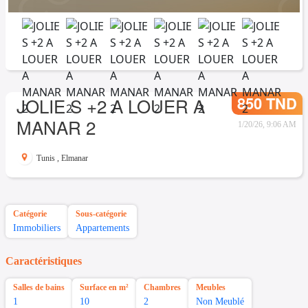
850 TND
JOLIE S +2 A LOUER A
MANAR 2
1/20/26, 9:06 AM
Tunis
,
Elmanar
Catégorie
Sous-catégorie
Immobiliers
Appartements
Caractéristiques
Salles de bains
Surface en m²
Chambres
Meubles
1
10
2
Non Meublé