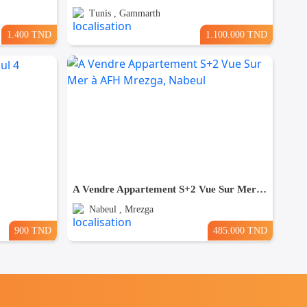
Tunis , Gammarth
1.400 TND
1.100.000 TND
A Vendre Appartement S+2 Vue Sur Mer à AFH Mrezga, Nabeul
Nabeul , Mrezga
900 TND
485.000 TND