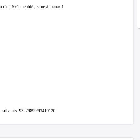
 d'un S+1 meublé , situé à manar 1
os suivants: 93279899/93410120