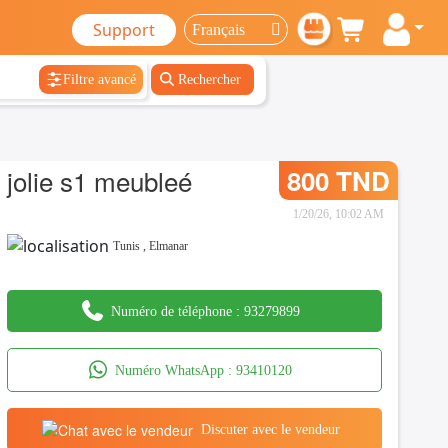
Support
Filtre avancé
Rechercher
jolie s1 meubleé
800 TND
1/20/26, 10:02 AM
Tunis
,
Elmanar
Numéro de téléphone :
93279899
Numéro WhatsApp :
93410120
Discuter avec le vendeur