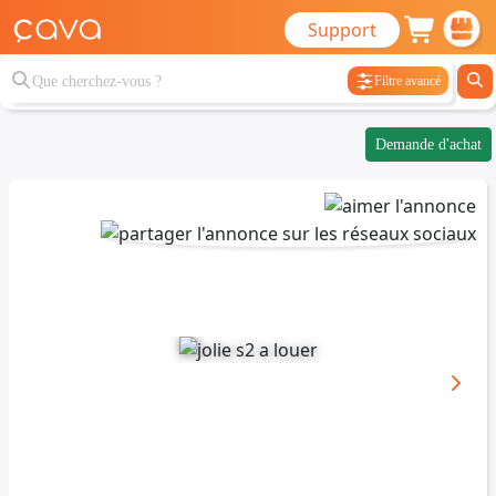
Support
Filtre avancé
Demande d'achat