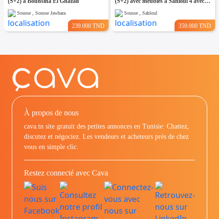
(S+2) à Bouhsina El Ghazali
(S+2) avec meubles à Sahloul 4 avec Place de Parking
Sousse , Sousse Jawhara
Sousse , Sahloul
239.000 TND
359.000 TND
À propos de nous
cava.tn site gratuit des petites annonces en Tunisie: Chattez,
discutez et négociez. Les vendeurs et acheteurs prés de chez
vous en simple clic.
Restez connecté avec Cava