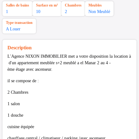
Salles de bains
Surface en m²
Chambres
Meubles
1
10
2
Non Meublé
Type transaction
A Louer
Description
L'Agence NIXON IMMOBILIER met a votre disposition la location à
d'un appartement meublée s+2 meublé a el Manar 2 au 4 -
ème étage avec ascenseur.
il se compose de :
2 Chambres
1 salon
1 douche
cuisine équipée
chauffage central / climatiseur / parking /avec ascenseur