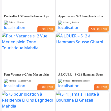
Particulier L S2 meublé Ennasr2 pour étranger
Appartement S+2 borej louzir – La Soukra
Ariana , Ennasr
Ariana , Soukra
1.600 TND
220.000 TND
Pour Vacance s+2 Vue Mer en plein Zone Touristique Mahdia
À LOUER – S+2 à Hammam Sousse Gharbi
Mahdia , Mahdia ville
Sousse , Hammam Sousse
1.400 TND
900 TND