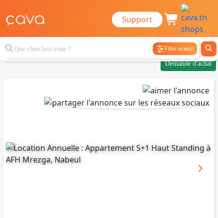
Support
Filtre avancé
Demande d'achat