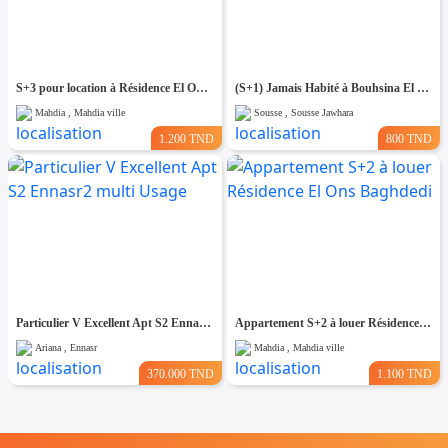
S+3 pour location à Résidence El Ons Baghdedi Mahdia
(S+1) Jamais Habité à Bouhsina El Ghazali
Mahdia , Mahdia ville
Sousse , Sousse Jawhara
1.200 TND
800 TND
Particulier V Excellent Apt S2 Ennasr2 multi Usage
Appartement S+2 à louer Résidence El Ons Baghdedi
Ariana , Ennasr
Mahdia , Mahdia ville
370.000 TND
1.100 TND