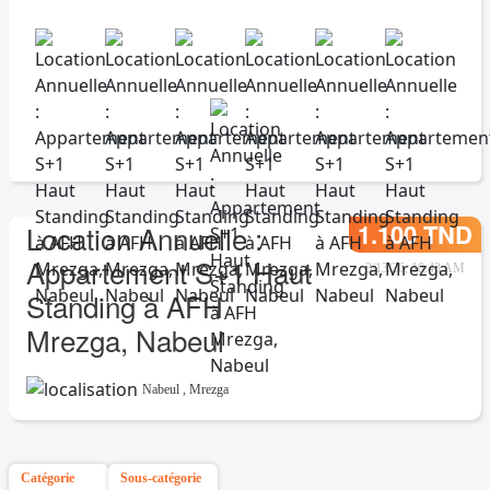
1.100 TND
Location Annuelle :
Appartement S+1 Haut
3/13/26, 10:43 AM
Standing à AFH
Mrezga, Nabeul
Nabeul
,
Mrezga
Catégorie
Sous-catégorie