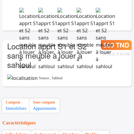
600 TND
Location apprt S1 et S2
sans meuble à louer à
10/21/25, 8:16 AM
sahloul
Sousse
,
Sahloul
Catégorie
Sous-catégorie
Immobiliers
Appartements
Caractéristiques