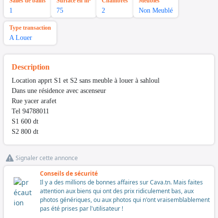
Salles de bains
Surface en m²
Chambres
Meubles
1
75
2
Non Meublé
Type transaction
A Louer
Description
Location apprt S1 et S2 sans meuble à louer à sahloul
Dans une résidence avec ascenseur
Rue yacer arafet
Tel 94788011
S1 600 dt
S2 800 dt
Signaler cette annonce
Conseils de sécurité
Il y a des millions de bonnes affaires sur Cava.tn. Mais faites
attention aux biens qui ont des prix ridiculement bas, aux
photos génériques, ou aux photos qui n'ont vraisemblablement
pas été prises par l'utilisateur !