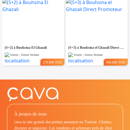
(S+2) à Bouhsina El Ghazali
(S+3) à Bouhsina el Ghazali Direct Promoteur
Sousse , Sousse Jawhara
Sousse , Sousse Jawhara
279.000 TND
366.000 TND
À propos de nous
cava.tn site gratuit des petites annonces en Tunisie: Chattez,
discutez et négociez. Les vendeurs et acheteurs prés de chez