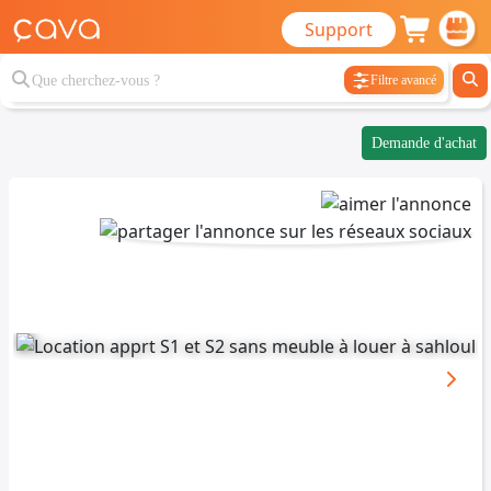
Support
Filtre avancé
Demande d'achat