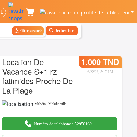
Filtre avancé
Rechercher
Location De
1.000 TND
Vacance S+1 rz
6/22/26, 5:17 PM
fatimides Proche De
La Plage
Mahdia
,
Mahdia ville
Numéro de téléphone :
52950169