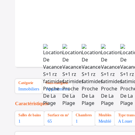
Catégorie
Sous-catégorie
Immobiliers
Appartements
Caractéristiques
Salles de bains
Surface en m²
Chambres
Meubles
Type trans
1
65
1
Meublé
A Louer