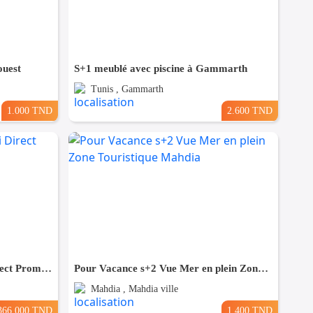
ouest
S+1 meublé avec piscine à Gammarth
Tunis , Gammarth
1.000 TND
2.600 TND
(S+3) à Bouhsina el Ghazali Direct Promoteur
Pour Vacance s+2 Vue Mer en plein Zone Touristique Mahdia
Mahdia , Mahdia ville
366.000 TND
1.400 TND