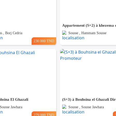
Appartement (S+2) à khezema 
s , Borj Cedria
Sousse , Hammam Sousse
230.000 TND
hsina El Ghazali
 Sousse Jawhara
Sousse , Sousse Jawhara
279.000 TND