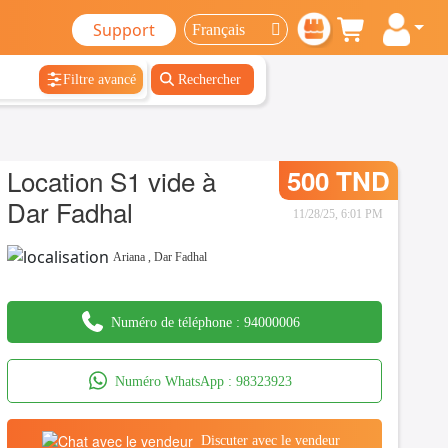
Support
Filtre avancé
Rechercher
Location S1 vide à
500 TND
Dar Fadhal
11/28/25, 6:01 PM
Ariana
,
Dar Fadhal
Numéro de téléphone :
94000006
Numéro WhatsApp :
98323923
Discuter avec le vendeur