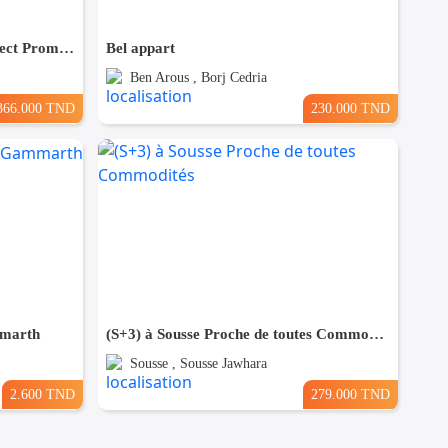
(S+3) à Bouhsina el Ghazali Direct Promoteur
Bel appart
Ben Arous , Borj Cedria
366.000 TND
230.000 TND
mmarth
(S+3) à Sousse Proche de toutes Commodités
Sousse , Sousse Jawhara
2.600 TND
279.000 TND