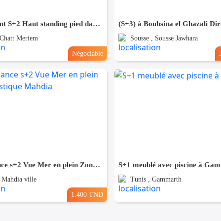
Appartement S+2 Haut standing pied dans l'eau à chatt_mariem
 Chatt Meriem
Sousse , Sousse Jawhara
Négociable
Pour Vacance s+2 Vue Mer en plein Zone Touristique Mahdia
S+1 meublé avec piscine à Ga
 Mahdia ville
Tunis , Gammarth
1.400 TND