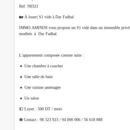
Ref: N0321
🏡 À louer| S1 vide à Dar Fadhal
IMMO AMINOS vous propose un S1 vide dans un immeuble privé sans
modités à Dar Fadhal
L'appartement composée comme suite :
🔸️ Une chambre à coucher
🔸️ Une salle de bain
🔸️ Une cuisine aménagée
🔸️ Un salon
💵 Loyer : 500 DT / mois
☎️ Contact : 98 323 923 / 94 000 006 / 56 618 888