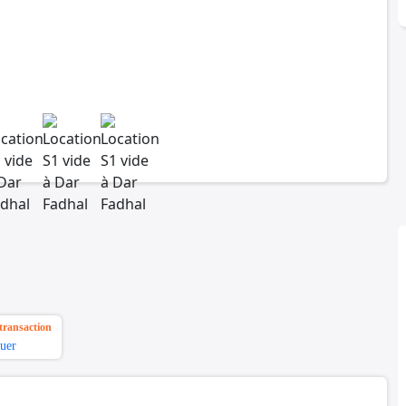
transaction
uer