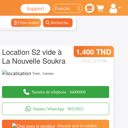
Support
Filtre avancé
Rechercher
Location S2 vide à
1.400 TND
La Nouvelle Soukra
12/3/25, 12:37 PM
Tunis
,
Laouina
Numéro de téléphone :
94000006
Numéro WhatsApp :
98323923
Discuter avec le vendeur