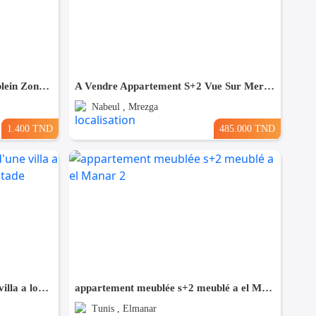
Pour Vacance s+2 Vue Mer en plein Zone Touristique Mahdia
A Vendre Appartement S+2 Vue Sur Mer à AFH Mrezga, Nabeul
Nabeul , Mrezga
1.400 TND
485.000 TND
un studio s+2 vide au rdc d'une villa a louer situé a bardo prés de stade
appartement meublée s+2 meublé a el Manar 2
Tunis , Elmanar