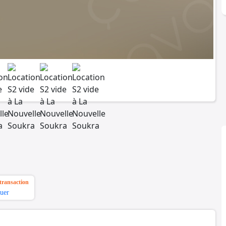
transaction
uer