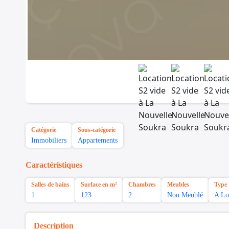
Catégorie
Sous-catégorie
Immobiliers
Appartements
Caractéristiques
Salles de bains
Surface en m²
Chambres
Meubles
Type 
1
123
2
Non Meublé
A Lo
Description