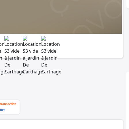
transaction
uer