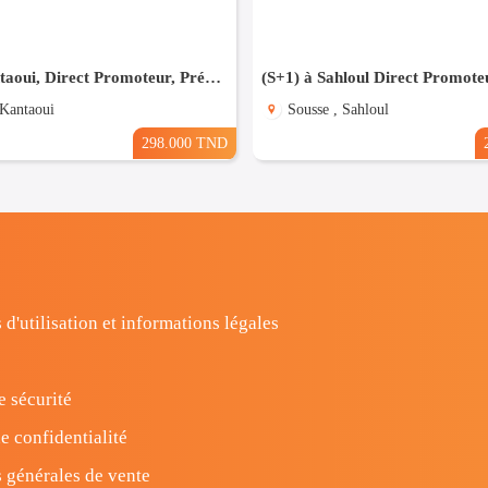
(S+1) à kantaoui, Direct Promoteur, Prés de la Mer
 Kantaoui
Sousse , Sahloul
298.000 TND
 d'utilisation et informations légales
e sécurité
e confidentialité
 générales de vente