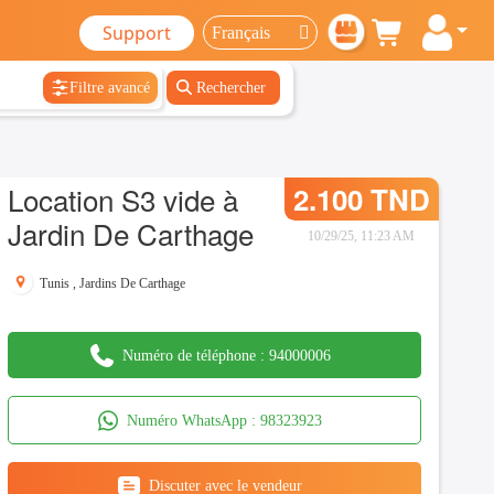
Support
Filtre avancé
Rechercher
Location S3 vide à
2.100 TND
Jardin De Carthage
10/29/25, 11:23 AM
Tunis
,
Jardins De Carthage
Numéro de téléphone :
94000006
Numéro WhatsApp :
98323923
Discuter avec le vendeur