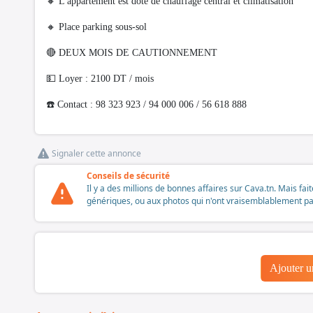
🔸️ L'appartement est doté de chauffage central et climatisation
🔸️ Place parking sous-sol
🔴 DEUX MOIS DE CAUTIONNEMENT
💵 Loyer : 2100 DT / mois
☎️ Contact : 98 323 923 / 94 000 006 / 56 618 888
Signaler cette annonce
Conseils de sécurité
Il y a des millions de bonnes affaires sur Cava.tn. Mais fai
génériques, ou aux photos qui n'ont vraisemblablement pas é
Ajouter 