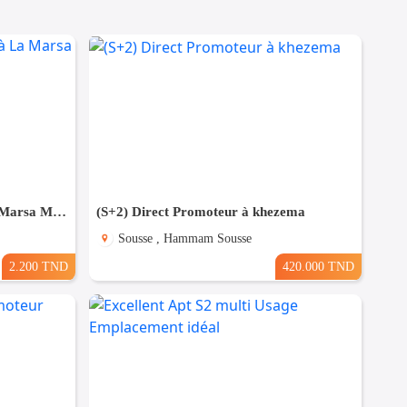
Appartement S+1 meublé à La Marsa MAL2000
(S+2) Direct Promoteur à khezema
Sousse , Hammam Sousse
2.200 TND
420.000 TND