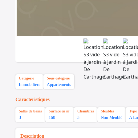
Catégorie
Sous-catégorie
Immobiliers
Appartements
Caractéristiques
Salles de bains
Surface en m²
Chambres
Meubles
Type 
3
160
3
Non Meublé
A Lo
Description