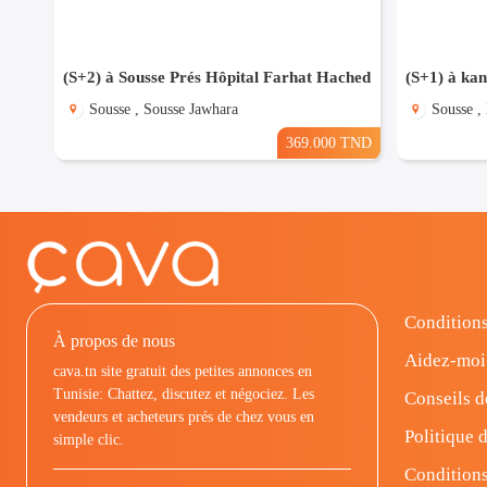
(S+2) à Sousse Prés Hôpital Farhat Hached
Sousse , Sousse Jawhara
Sousse ,
369.000 TND
Conditions
À propos de nous
Aidez-moi
cava.tn site gratuit des petites annonces en
Tunisie: Chattez, discutez et négociez. Les
Conseils d
vendeurs et acheteurs prés de chez vous en
Politique d
simple clic.
Conditions