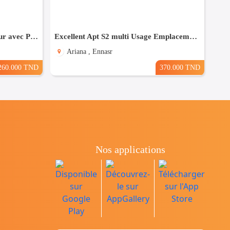
(S+1) à Sahloul Direct Promoteur avec Place de Parking
Excellent Apt S2 multi Usage Emplacement idéal
Ariana , Ennasr
260.000 TND
370.000 TND
Nos applications