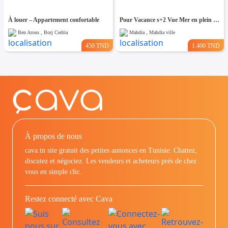
À louer – Appartement confortable
Pour Vacance s+2 Vue Mer en plein Zone Touristique Mahdia
Ben Arous , Borj Cedria
Mahdia , Mahdia ville
450 TND
1.400 TND
À propos de nous
cava.tn site gratuit des petites annonces en Tunisie: Chattez,
discutez et négociez. Les vendeurs et acheteurs prés de chez
vous en simple clic.
Restez connecté avec Cava