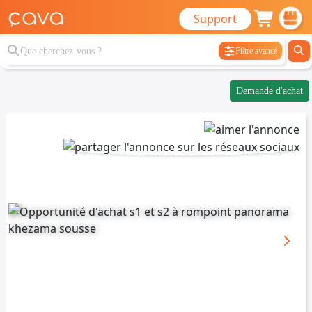
Support
Filtre avancé
Demande d'achat