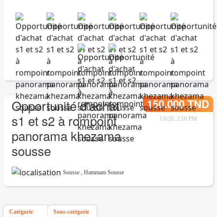
150.000 TND
Opportunité d'achat
s1 et s2 à rompoint
1/6/26, 2:10 PM
panorama khezama
sousse
Sousse
,
Hammam Sousse
Catégorie
Sous-catégorie