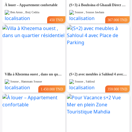
À louer – Appartement confortable
(S+3) à Bouhsina el Ghazali Direct Promoteur
Ben Arous , Borj Cedria
Sousse , Sousse Jawhara
450 TND
367.000 TND
Villa à Khezema ouest , dans un quartier résidentiel
(S+2) avec meubles à Sahloul 4 avec Place de Parking
Sousse , Hammam Sousse
Sousse , Sahloul
1.450.000 TND
359.000 TND