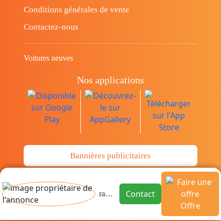
Conditions générales de vente
Contactez-nous
Voitures neuves
Nos applications
Bannières publicitaires
© Copyright 2014-2026 Cava.tn Limited Tous
Contact
rachida
les droits sont réservés.
Offre