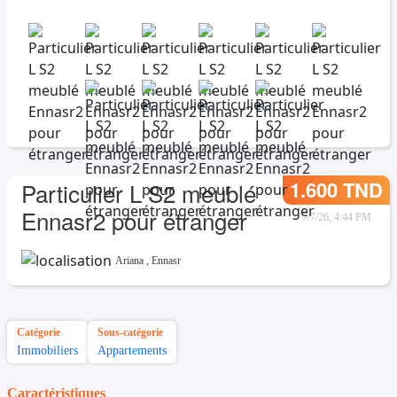
1.600 TND
Particulier L S2 meublé
Ennasr2 pour étranger
7/7/26, 4:44 PM
Ariana
,
Ennasr
Catégorie
Sous-catégorie
Immobiliers
Appartements
Caractéristiques