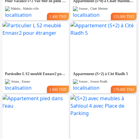
Pour Vacance s+2 Vue Mer en plein Zone Touristique Mahdia
Appartement (s+0) à Chatt Mariem Prés de la mer
Mahdia , Mahdia ville
Sousse , Chatt Meriem
1.400 TND
155.000 TND
Particulier L S2 meublé Ennasr2 pour étranger
Appartement (S+2) à Cité Riadh 5
Ariana , Ennasr
Sousse , Sousse Riadh
1.600 TND
179.000 TND