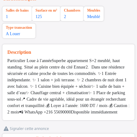
Salles de bains
Surface en m²
Chambres
Meubles
1
125
2
Meublé
Type transaction
A Louer
Description
Particulier Loue à l'annéeSuperbe appartement S+2 meublé, haut
standing. Situé au plein centre du cité Ennasr2. Dans une résidence
sécurisée et calme proche de toutes les commodités. ✨1 Entrée
indépendante. ✨ 1 salon + joli terrasse. ✨ 2 chambres de nuit dont 1
avec balcon. ✨ 1 Cuisine bien équipée + séchoir✨ 1 salle de bain +
salle d’eau✨ Chauffage central + climatisation✨ 1 Place de parking
sous-sol📍 Cadre de vie agréable, idéal pour un étrangèr recherchant
confort et tranquillité.💰 Loyer à l'année: 1600 DT / mois 💰 Caution :
2 mois📲 WhatsApp +216 55690000Disponible immédiatement
Signaler cette annonce