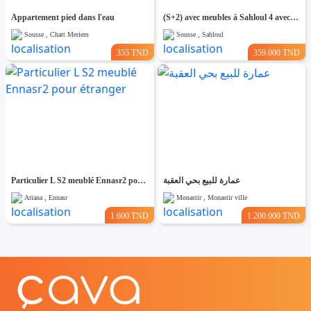
Appartement pied dans l'eau
(S+2) avec meubles à Sahloul 4 avec Place de Parking
Sousse , Chatt Meriem
Sousse , Sahloul
355 TND
359.000 TND
Particulier L S2 meublé Ennasr2 pour étranger
عمارة للبيع بحي العقبة
Ariana , Ennasr
Monastir , Monastir ville
1.600 TND
1.200.000 TND