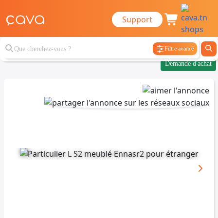
Support
Filtre avancé
Demande d'achat