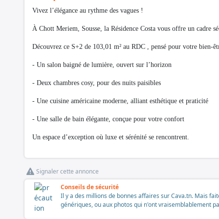
Vivez l’élégance au rythme des vagues !
À Chott Meriem, Sousse, la Résidence Costa vous offre un cadre séc
Découvrez ce S+2 de 103,01 m² au RDC , pensé pour votre bien-êtr
- Un salon baigné de lumière, ouvert sur l’horizon
- Deux chambres cosy, pour des nuits paisibles
- Une cuisine américaine moderne, alliant esthétique et praticité
- Une salle de bain élégante, conçue pour votre confort
Un espace d’exception où luxe et sérénité se rencontrent.
Signaler cette annonce
Conseils de sécurité
Il y a des millions de bonnes affaires sur Cava.tn. Mais fai
génériques, ou aux photos qui n'ont vraisemblablement pas é