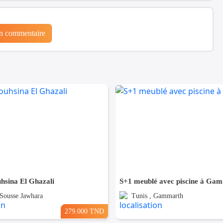
un commentaire
hsina El Ghazali
S+1 meublé avec piscine à Ga
 Sousse Jawhara
Tunis , Gammarth
279.000 TND