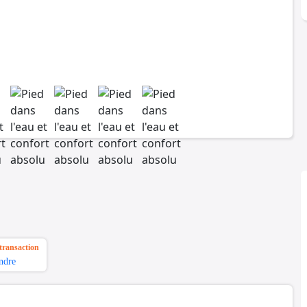
transaction
ndre