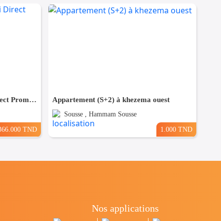
(S+3) à Bouhsina el Ghazali Direct Promoteur
Appartement (S+2) à khezema ouest
Sousse , Hammam Sousse
366.000 TND
1.000 TND
Nos applications