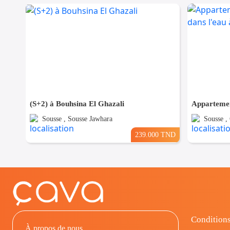
(S+2) à Bouhsina El Ghazali
Sousse , Sousse Jawhara
Sousse ,
239.000 TND
Conditions
À propos de nous