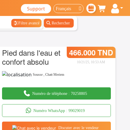
Support
Filtre avancé
Rechercher
Pied dans l'eau et
466.000 TND
confort absolu
10/21/25, 10:53 AM
Sousse
,
Chatt Meriem
Numéro de téléphone :
70258805
Numéro WhatsApp :
99029019
Discuter avec le vendeur