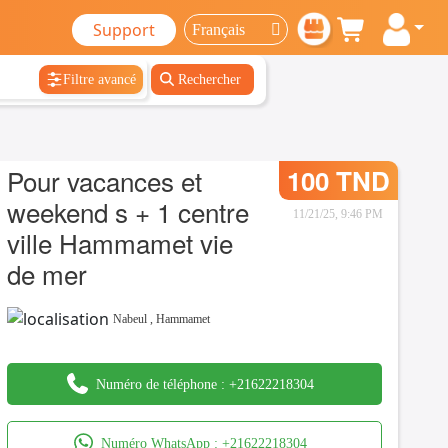
Support
Filtre avancé
Rechercher
Pour vacances et
100 TND
weekend s + 1 centre
11/21/25, 9:46 PM
ville Hammamet vie
de mer
Nabeul
,
Hammamet
Numéro de téléphone :
+21622218304
Numéro WhatsApp :
+21622218304