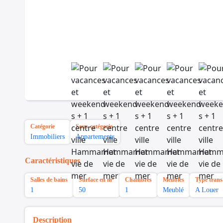
Catégorie
Sous-catégorie
Immobiliers
Appartements
Caractéristiques
Salles de bains
Surface en m²
Chambres
Meubles
Type trans
1
50
1
Meublé
A Louer
Description