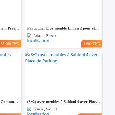
Appartement (s+0) à Chatt Mariem Prés de la mer
Particulier L S2 meublé Ennasr2 pour étranger
Ariana , Ennasr
155.000 TND
1.600 TND
(S+3) à Sousse Proche de toutes Commodités
(S+2) avec meubles à Sahloul 4 avec Place de Parking
Sousse , Sahloul