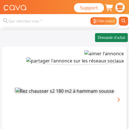
Support
Filtre avancé
Demande d'achat