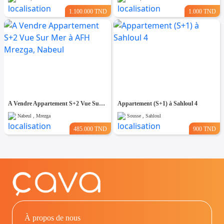
1.100.000 TND
1.000 TND
A Vendre Appartement S+2 Vue Sur Mer à AFH Mrezga, Nabeul
Appartement (S+1) à Sahloul 4
Nabeul , Mrezga
Sousse , Sahloul
485.000 TND
900 TND
À propos de nous