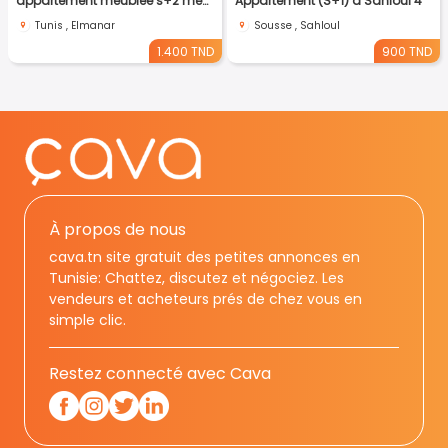
appartement meublée s+2 meublé a el Manar 2
Appartement (S+1) à Sahloul 4
Tunis , Elmanar
Sousse , Sahloul
1.400 TND
900 TND
À propos de nous
cava.tn site gratuit des petites annonces en
Tunisie: Chattez, discutez et négociez. Les
vendeurs et acheteurs prés de chez vous en
simple clic.
Restez connecté avec Cava