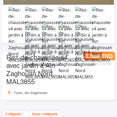
3.500 TND
Rez-de-chaussée s4
avec jardin à Ain
2/4/26, 1:39 PM
Zaghouan Nord
MAL3855
Tunis
,
Ain Zaghouan
Catégorie
Sous-catégorie