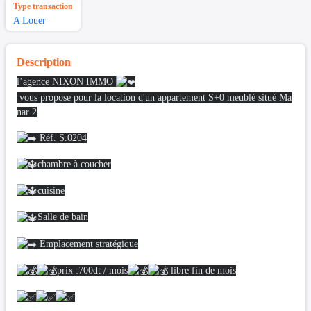
Type transaction
A Louer
Description
l’agence NIXON IMMO
vous propose pour la location d'un appartement S+0 meublé situé Ma
nar 2
Réf. S.0204
chambre à coucher
cuisine
Salle de bain
Emplacement stratégique
prix :700dt / mois
libre fin de mois