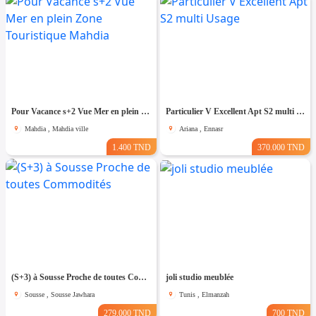
Pour Vacance s+2 Vue Mer en plein Zone Touristique Mahdia
Particulier V Excellent Apt S2 multi Usage
Mahdia , Mahdia ville
Ariana , Ennasr
1.400 TND
370.000 TND
(S+3) à Sousse Proche de toutes Commodités
joli studio meublée
Sousse , Sousse Jawhara
Tunis , Elmanzah
279.000 TND
700 TND