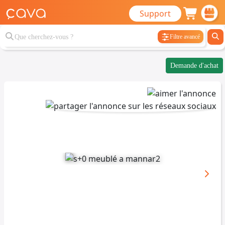
Support
Filtre avancé
Demande d'achat