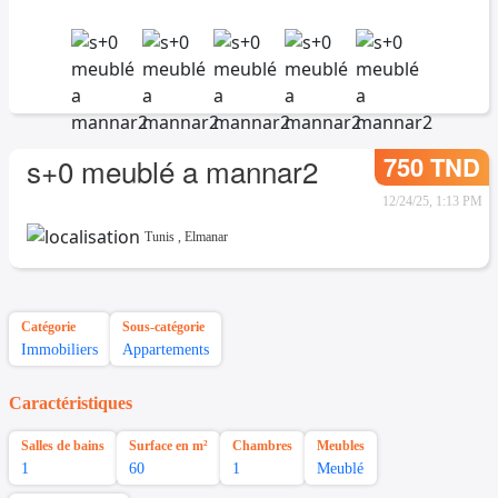
750 TND
s+0 meublé a mannar2
12/24/25, 1:13 PM
Tunis
,
Elmanar
Catégorie
Sous-catégorie
Immobiliers
Appartements
Caractéristiques
Salles de bains
Surface en m²
Chambres
Meubles
1
60
1
Meublé