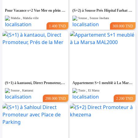
Pour Vacance s+2 Vue Mer en plein Zone Touristique Mahdia
(S+2) à Sousse Prés Hôpital Farhat Hached
Mahdia , Mahdia ville
Sousse , Sousse Jawhara
1.400 TND
369.000 TND
(S+1) à kantaoui, Direct Promoteur, Prés de la Mer
Appartement S+1 meublé à La Marsa MAL2000
Sousse , Kantaoui
Tunis , El Marsa
298.000 TND
2.200 TND