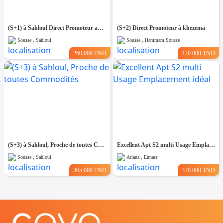
(S+1) à Sahloul Direct Promoteur avec Place de Parking
(S+2) Direct Promoteur à khezema
Sousse , Sahloul
Sousse , Hammam Sousse
260.000 TND
420.000 TND
(S+3) à Sahloul, Proche de toutes Commodités
Excellent Apt S2 multi Usage Emplacement idéal
Sousse , Sahloul
Ariana , Ennasr
365.000 TND
370.000 TND