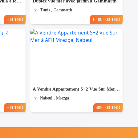
un studio s+2 vide au rdc d'une villa a louer situé a bardo prés de stade
Duplex vue mer avec jardin à Gammarth
Tunis , Gammarth
500 TND
1.100.000 TND
A Vendre Appartement S+2 Vue Sur Mer à AFH Mrezga, Nabeul
Nabeul , Mrezga
900 TND
485.000 TND