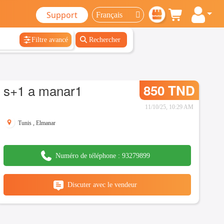
Support
Filtre avancé
Rechercher
s+1 a manar1
850 TND
11/10/25, 10:29 AM
Tunis
,
Elmanar
Numéro de téléphone :
93279899
Discuter avec le vendeur