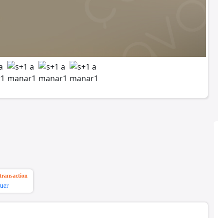
transaction
uer