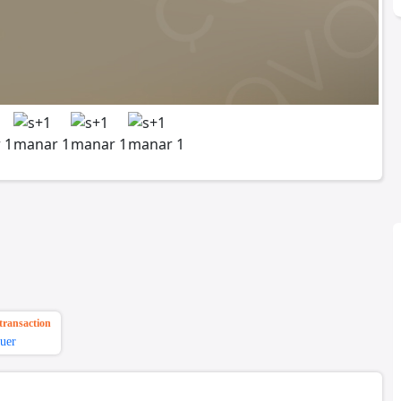
transaction
uer