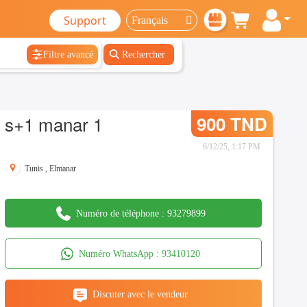
Support
Filtre avancé
Rechercher
s+1 manar 1
900 TND
6/12/25, 1:17 PM
Tunis
,
Elmanar
Numéro de téléphone :
93279899
Numéro WhatsApp :
93410120
Discuter avec le vendeur