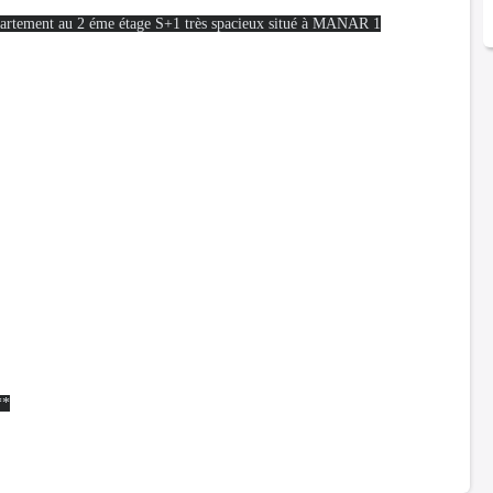
partement au 2 éme étage S+1 très spacieux situé à MANAR 1
**