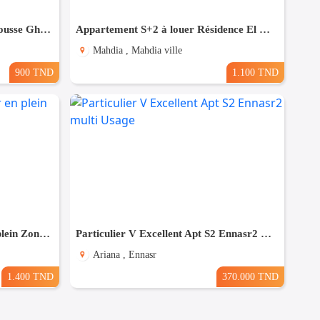
À LOUER – S+2 à Hammam Sousse Gharbi
Appartement S+2 à louer Résidence El Ons Baghdedi
Mahdia , Mahdia ville
900 TND
1.100 TND
Pour Vacance s+2 Vue Mer en plein Zone Touristique Mahdia
Particulier V Excellent Apt S2 Ennasr2 multi Usage
Ariana , Ennasr
1.400 TND
370.000 TND