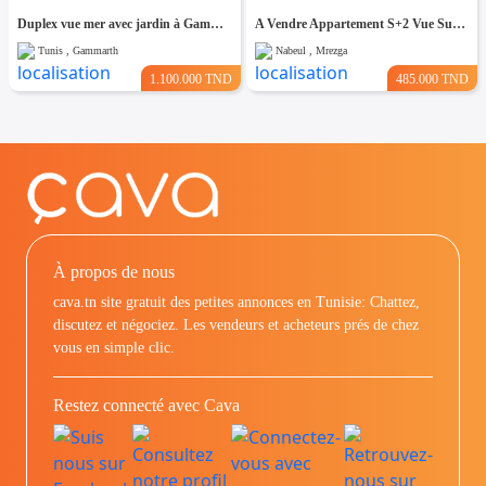
Duplex vue mer avec jardin à Gammarth
A Vendre Appartement S+2 Vue Sur Mer à AFH Mrezga, Nabeul
Tunis , Gammarth
Nabeul , Mrezga
1.100.000 TND
485.000 TND
À propos de nous
cava.tn site gratuit des petites annonces en Tunisie: Chattez,
discutez et négociez. Les vendeurs et acheteurs prés de chez
vous en simple clic.
Restez connecté avec Cava