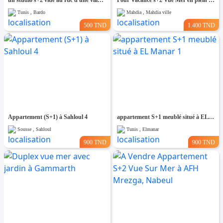
un studio s+2 vide au rdc d'une villa a louer situé a bardo prés de stade
Pour Vacance s+2 Vue Mer en plein Zone Touristique Mahdia
Tunis , Bardo
Mahdia , Mahdia ville
500 TND
1.400 TND
Appartement (S+1) à Sahloul 4
appartement S+1 meublé situé à EL Manar 1
Sousse , Sahloul
Tunis , Elmanar
900 TND
900 TND