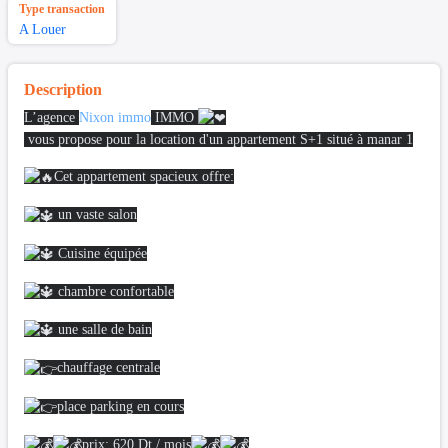
Type transaction
A Louer
Description
L’agence
Nixon immo
IMMO
vous propose pour la location d'un appartement S+1 situé à manar 1
Cet appartement spacieux offre:
un vaste salon
Cuisine équipée
chambre confortable
une salle de bain
chauffage centrale
place parking en cours
prix: 620 Dt / mois