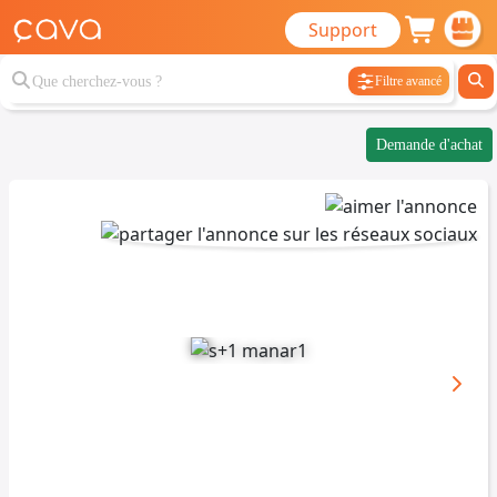
Support
Filtre avancé
Demande d'achat