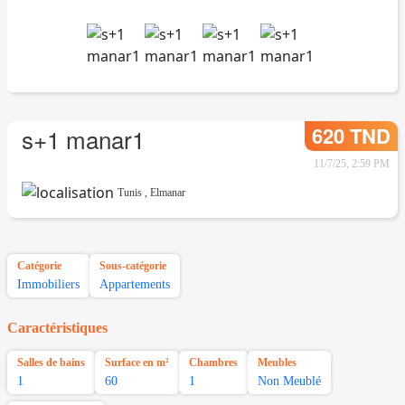
620 TND
s+1 manar1
11/7/25, 2:59 PM
Tunis
,
Elmanar
Catégorie
Sous-catégorie
Immobiliers
Appartements
Caractéristiques
Salles de bains
Surface en m²
Chambres
Meubles
1
60
1
Non Meublé