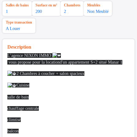
Salles de bains
Surface en m²
Chambres
Meubles
1
200
2
Non Meublé
Type transaction
A Louer
Description
L’agence NIXON IMMO
vous propose pour la locationd'un appartement S+2 situé Manar 1
2 Chambres à coucher + salon spacieux
Cuisine
salle de bain
chauffage centrale
climtisé
balcon