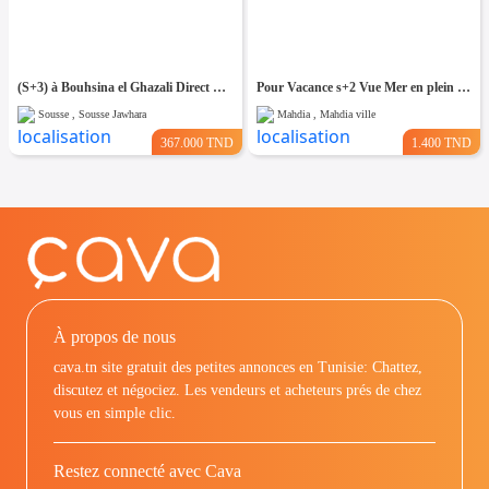
(S+3) à Bouhsina el Ghazali Direct Promoteur
Pour Vacance s+2 Vue Mer en plein Zone Touristique Mahdia
Sousse , Sousse Jawhara
Mahdia , Mahdia ville
367.000 TND
1.400 TND
À propos de nous
cava.tn site gratuit des petites annonces en Tunisie: Chattez,
discutez et négociez. Les vendeurs et acheteurs prés de chez
vous en simple clic.
Restez connecté avec Cava