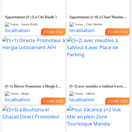
Appartement (S+2) à Cité Riadh 5
Appartement (s+0) à Chatt Mariem Prés de la mer
Sousse , Sousse Riadh
Sousse , Chatt Meriem
179.000 TND
155.000 TND
(S+1) Directe Promoteur à Hergla Lotissement AFH
(S+2) avec meubles à Sahloul 4 avec Place de Parking
Sousse , Hergla
Sousse , Sahloul
174.000 TND
359.000 TND