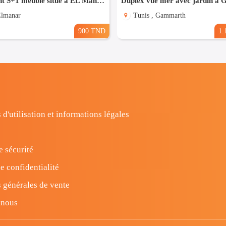
appartement S+1 meublé situé à EL Manar 1
Duplex vue mer avec jardin à
Elmanar
Tunis , Gammarth
900 TND
1.
 d'utilisation et informations légales
e sécurité
e confidentialité
 générales de vente
-nous