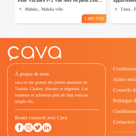
Pour Vacance s+2 Vue Mer en plein Zone Touristique Mahdia
Mahdia , Mahdia ville
Tunis , 
1.400 TND
Conditions
À propos de nous
Aidez-moi
cava.tn site gratuit des petites annonces en
Tunisie: Chattez, discutez et négociez. Les
Conseils d
vendeurs et acheteurs prés de chez vous en
Politique d
simple clic.
Conditions
Restez connecté avec Cava
Contactez