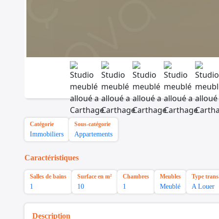
Catégorie
Sous-catégorie
Immobiliers
Appartements
Caractéristiques
Salles de bains
Surface en m²
Chambres
Meubles
Type trans
1
10
1
Meublé
A Louer
Description