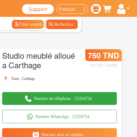
Support
Filtre avancé
Rechercher
Studio meublé alloué
750 TND
a Carthage
11/27/25, 7:24 PM
Tunis
,
Carthage
Numéro de téléphone :
25324754
Numéro WhatsApp :
25324754
Discuter avec le vendeur