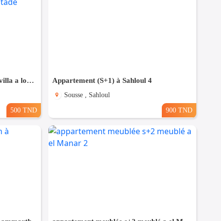
un studio s+2 vide au rdc d'une villa a louer situé a bardo prés de stade
Appartement (S+1) à Sahloul 4
Sousse , Sahloul
500 TND
900 TND