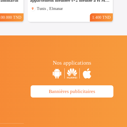
 Gammarth
appartement meublée s+2 meublé a el Manar 2
Tunis , Elmanar
100.000 TND
1.400 TND
Nos applications
Bannières publicitaires