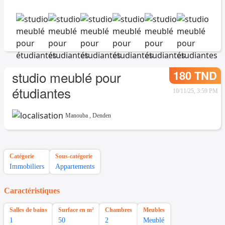
180 TND
studio meublé pour
étudiantes
10/11/25, 3:59 PM
Manouba
,
Denden
Catégorie
Sous-catégorie
Immobiliers
Appartements
Caractéristiques
Salles de bains
Surface en m²
Chambres
Meubles
1
50
2
Meublé