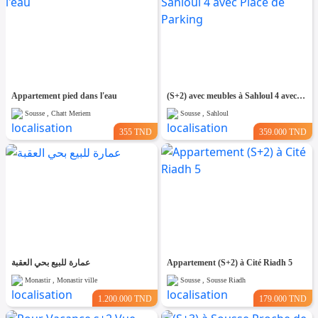
Appartement pied dans l'eau
(S+2) avec meubles à Sahloul 4 avec Place de Parking
Sousse , Chatt Meriem
Sousse , Sahloul
355 TND
359.000 TND
عمارة للبيع بحي العقبة
Appartement (S+2) à Cité Riadh 5
Monastir , Monastir ville
Sousse , Sousse Riadh
1.200.000 TND
179.000 TND