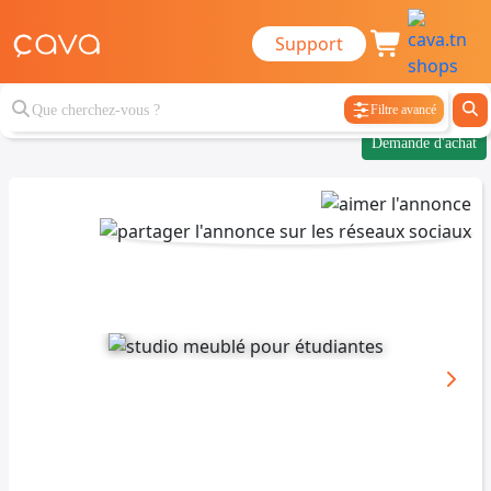
Support
Filtre avancé
Demande d'achat