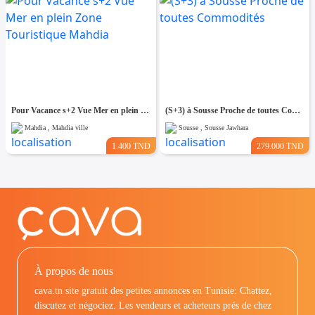
Pour Vacance s+2 Vue Mer en plein Zone Touristique Mahdia
(S+3) à Sousse Proche de toutes Commodités
Mahdia , Mahdia ville
Sousse , Sousse Jawhara
1.400 TND
279.000 TND
À propos de nous
cava.tn site gratuit des petites annonces en Tunisie: Chattez,
discutez et négociez. Les vendeurs et acheteurs prés de chez