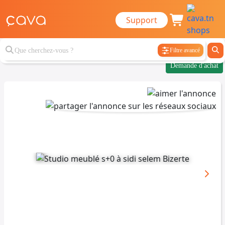
Support
Filtre avancé
Demande d'achat