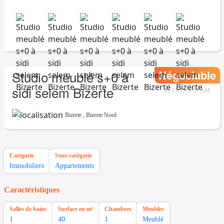
Négociable
Studio meublé s+0 à
sidi selem Bizerte
11/15/25, 8:57 AM
Bizerte
,
Bizerte Nord
Catégorie
Sous-catégorie
Immobiliers
Appartements
Caractéristiques
Salles de bains
Surface en m²
Chambres
Meubles
1
40
1
Meublé