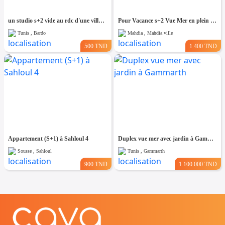
un studio s+2 vide au rdc d'une villa a louer situé a bardo prés de stade
Pour Vacance s+2 Vue Mer en plein Zone Touristique Mahdia
Tunis , Bardo
Mahdia , Mahdia ville
500 TND
1.400 TND
Appartement (S+1) à Sahloul 4
Duplex vue mer avec jardin à Gammarth
Sousse , Sahloul
Tunis , Gammarth
900 TND
1.100.000 TND