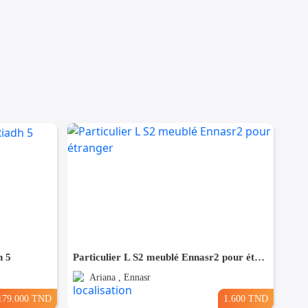
h 5
Particulier L S2 meublé Ennasr2 pour étranger
Ariana , Ennasr
179.000 TND
1.600 TND