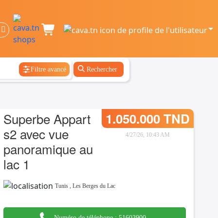
Filtre avancé
Rechercher
Superbe Appart
1.050.000 TND
s2 avec vue
4/27/26, 10:43 AM
panoramique au
lac 1
Tunis
,
Les Berges du Lac
Numéro de téléphone :
51603900