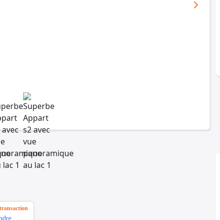
transaction
ndre