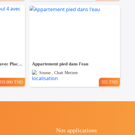
(S+2) avec meubles à Sahloul 4 avec Place de Parking
Appartement pied dans l'eau
Sousse , Chatt Meriem
359.000 TND
355 TND
Nos applications