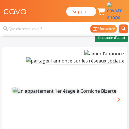
Support
Filtre avancé
Demande d'achat