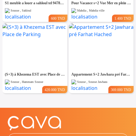
S1 meuble a louer a sahloul tel 94788011
Pour Vacance s+2 Vue Mer en plein Zone Touristique Mahdia
Sousse , Sahloul
Mahdia , Mahdia ville
600 TND
1.400 TND
(S+3) à Khezema EST avec Place de Parking
Appartement S+2 Jawhara pré Farhat Hached
Sousse , Hammam Sousse
Sousse , Sousse Jawhara
420.000 TND
369.000 TND