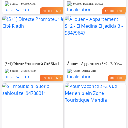
Sousse , Sousse Riadh
Sousse , Hammam Sousse
210.000 TND
325.000 TND
(S+1) Directe Promoteur à Cité Riadh
À louer – Appartement S+2 - El Medina El Jadida 3 - 98479647
Sousse , Sousse Riadh
Ariana , Ariana Ville
140.000 TND
880 TND