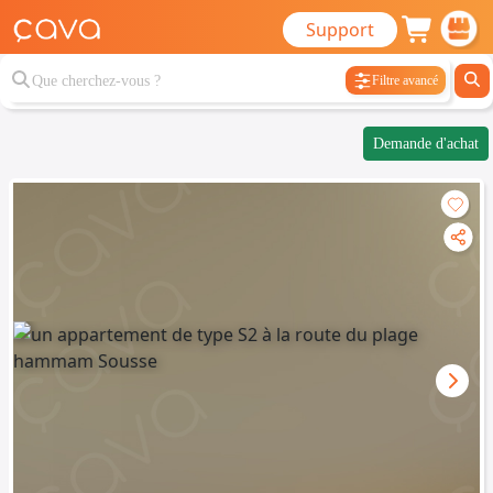
Support
Filtre avancé
Demande d'achat