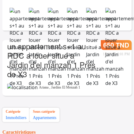
650 TND
un appartement s+1 au
RDC a louer situé a
11/18/25, 2:01 PM
Jardin d'el manzah 1 Prés
de X3
Ariana
,
Jardins El Menzah 1
Catégorie
Sous-catégorie
Immobiliers
Appartements
Caractéristiques