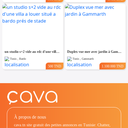
un studio s+2 vide au rdc d'une villa a louer situé a bardo prés de stade
Duplex vue mer avec jardin à Gammarth
Tunis , Bardo
Tunis , Gammarth
500 TND
1.100.000 TND
À propos de nous
cava.tn site gratuit des petites annonces en Tunisie: Chattez,