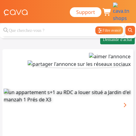
Support
Filtre avancé
Demande d'achat