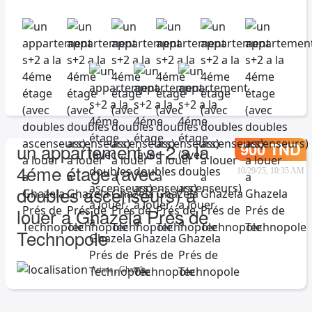
900 TND
un appartement s+2 a la
4éme étage (avec
10/29/25, 10:35 AM
doubles ascenseurs) a
louer a Ghazela Prés de
Technopole
Ariana
,
Ghazela