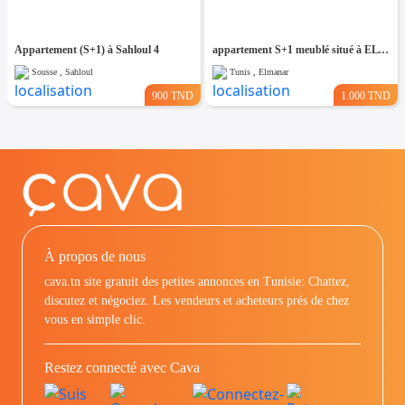
Appartement (S+1) à Sahloul 4
appartement S+1 meublé situé à EL Manar 1
Sousse , Sahloul
Tunis , Elmanar
900 TND
1.000 TND
À propos de nous
cava.tn site gratuit des petites annonces en Tunisie: Chattez,
discutez et négociez. Les vendeurs et acheteurs prés de chez
vous en simple clic.
Restez connecté avec Cava