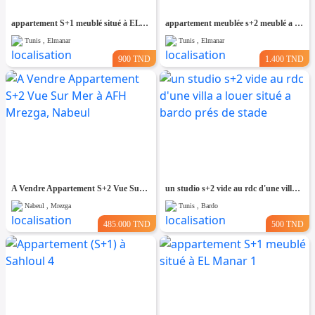
appartement S+1 meublé situé à EL Manar 1
appartement meublée s+2 meublé a el Manar 2
Tunis , Elmanar
Tunis , Elmanar
900 TND
1.400 TND
A Vendre Appartement S+2 Vue Sur Mer à AFH Mrezga, Nabeul
un studio s+2 vide au rdc d'une villa a louer situé a bardo prés de stade
Nabeul , Mrezga
Tunis , Bardo
485.000 TND
500 TND