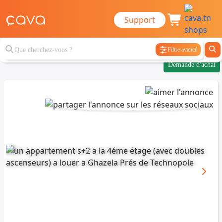
Support
Filtre avancé
Demande d'achat