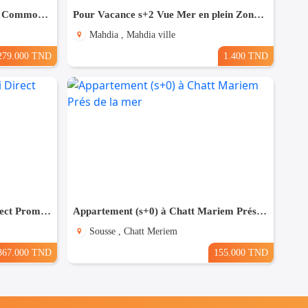
(S+3) à Sousse Proche de toutes Commodités
Pour Vacance s+2 Vue Mer en plein Zone Touristique Mahdia
Mahdia , Mahdia ville
279.000 TND
1.400 TND
(S+3) à Bouhsina el Ghazali Direct Promoteur
Appartement (s+0) à Chatt Mariem Prés de la mer
Sousse , Chatt Meriem
367.000 TND
155.000 TND