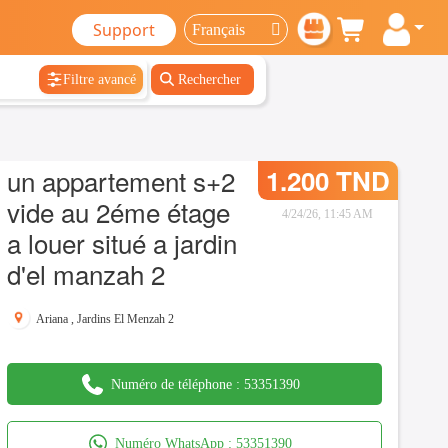
Support
Filtre avancé
Rechercher
un appartement s+2
1.200 TND
vide au 2éme étage
4/24/26, 11:45 AM
a louer situé a jardin
d'el manzah 2
Ariana
,
Jardins El Menzah 2
Numéro de téléphone :
53351390
Numéro WhatsApp :
53351390