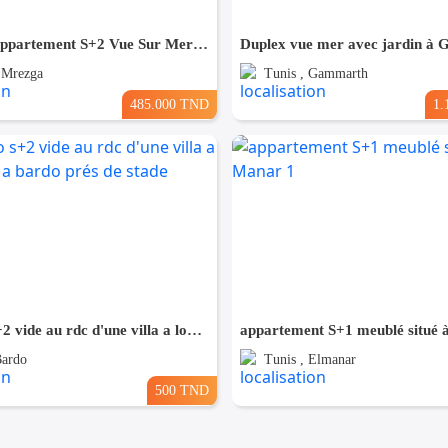
A Vendre Appartement S+2 Vue Sur Mer à AFH Mrezga, Nabeul
Duplex vue mer avec jardin à
 Mrezga
Tunis , Gammarth
485.000 TND
1.
un studio s+2 vide au rdc d'une villa a louer situé a bardo prés de stade
Bardo
Tunis , Elmanar
500 TND