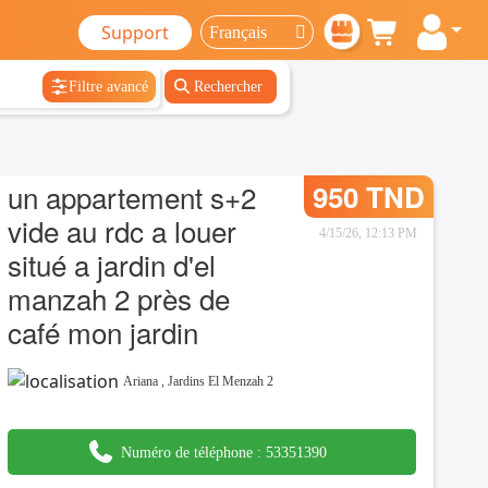
Support
Filtre avancé
Rechercher
un appartement s+2
950 TND
vide au rdc a louer
4/15/26, 12:13 PM
situé a jardin d'el
manzah 2 près de
café mon jardin
Ariana
,
Jardins El Menzah 2
Numéro de téléphone :
53351390