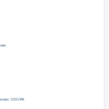
isée.
suivants: 53351390