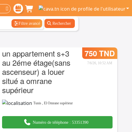
Filtre avancé
Rechercher
un appartement s+3
750 TND
au 2éme étage(sans
7/6/26, 10:52 AM
ascenseur) a louer
situé a omrane
supérieur
Tunis
,
El Omrane supérieur
Numéro de téléphone :
53351390