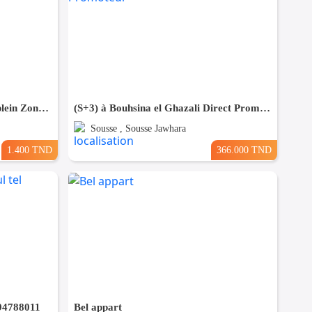
Pour Vacance s+2 Vue Mer en plein Zone Touristique Mahdia
(S+3) à Bouhsina el Ghazali Direct Promoteur
Sousse , Sousse Jawhara
1.400 TND
366.000 TND
 94788011
Bel appart