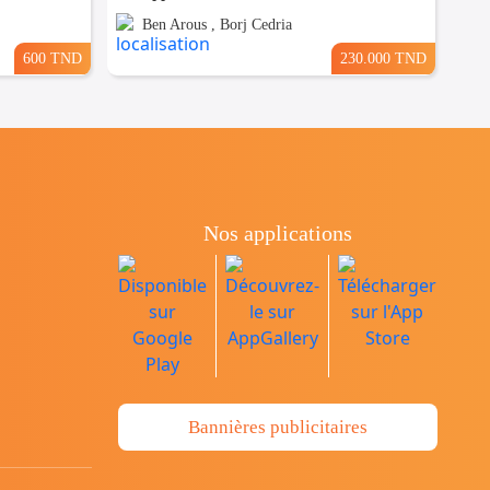
Ben Arous , Borj Cedria
600 TND
230.000 TND
Nos applications
Bannières publicitaires