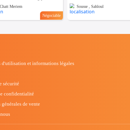
 Chatt Meriem
Sousse , Sahloul
Négociable
 d'utilisation et informations légales
e sécurité
e confidentialité
 générales de vente
-nous