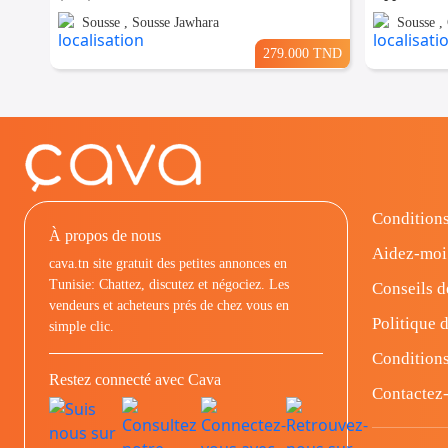
Sousse , Sousse Jawhara
Sousse ,
279.000 TND
Conditions
À propos de nous
Aidez-moi
cava.tn site gratuit des petites annonces en
Tunisie: Chattez, discutez et négociez. Les
Conseils d
vendeurs et acheteurs prés de chez vous en
Politique d
simple clic.
Conditions
Restez connecté avec Cava
Contactez