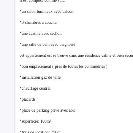
il est composé comme suit:
*un salon lumineux avec balcon
*3 chambres a coucher
*une cuisine avec séchoir
*une salle de bain avec baignoire
cet appartement est se trouve dans une résidence calme et bien sécur
*bon emplacement ( prés de toutes les commodités )
*installation gaz de ville
*chauffage central
*placards
*place de parking privé avec abri
*superficie: 100m²
*frais de location: 750dt