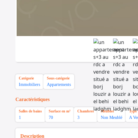
Catégorie
Sous-catégorie
Immobiliers
Appartements
Caractéristiques
Salles de bains
Surface en m²
Chambres
Meubles
Type 
1
70
3
Non Meublé
A Ve
Description