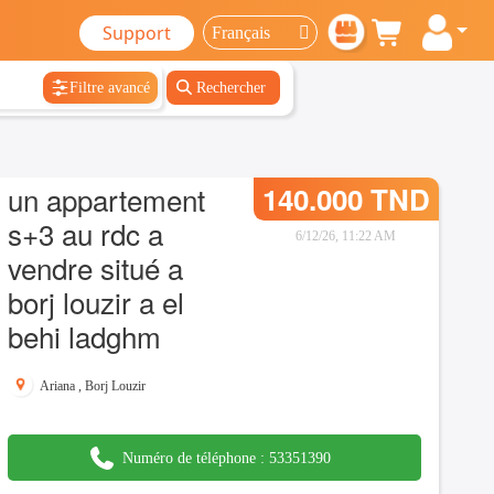
Support
Filtre avancé
Rechercher
un appartement
140.000 TND
s+3 au rdc a
6/12/26, 11:22 AM
vendre situé a
borj louzir a el
behi ladghm
Ariana
,
Borj Louzir
Numéro de téléphone :
53351390