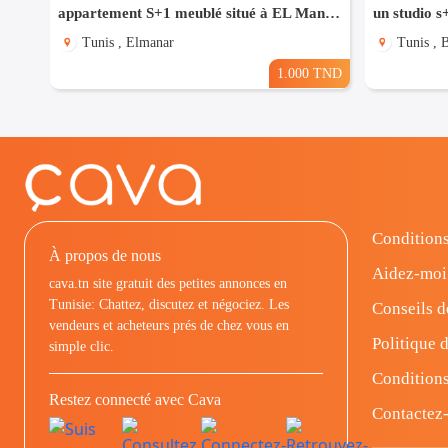
appartement S+1 meublé situé à EL Manar 1
Tunis , Elmanar
Tunis , 
1.000 TND
Conditions
À propos de nous
Aidez-moi
cava.tn site gratuit des petites annonces en
Tunisie: Chattez, discutez et négociez. Les
Conseils d
vendeurs et acheteurs prés de chez vous en
Politique d
simple clic.
Conditions
Restez connecté avec Cava
Contactez