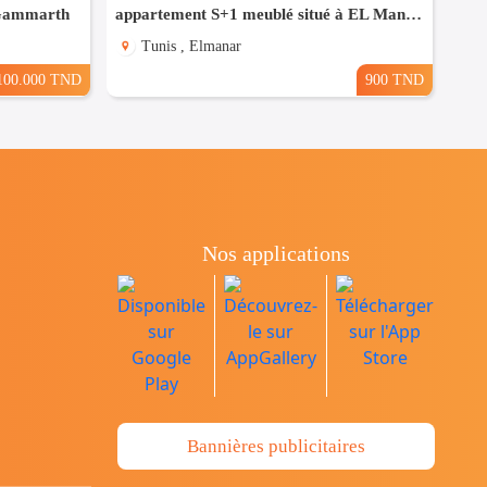
 Gammarth
appartement S+1 meublé situé à EL Manar 1
Tunis , Elmanar
100.000 TND
900 TND
Nos applications
Bannières publicitaires