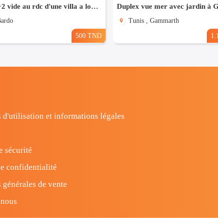
un studio s+2 vide au rdc d'une villa a louer situé a bardo prés de stade
Duplex vue mer avec jardin à
Bardo
Tunis , Gammarth
500 TND
1.
 d'utilisation et informations légales
e sécurité
e confidentialité
 générales de vente
-nous