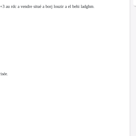
3 au rdc a vendre situé a borj louzir a el behi ladghm.
isée.