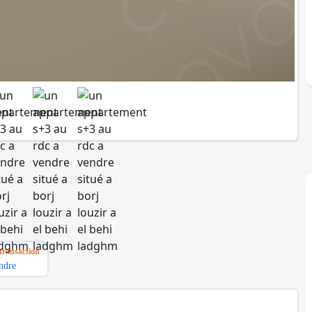
transaction
ndre