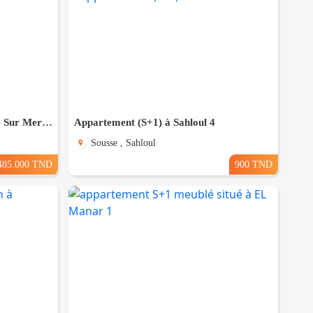
A Vendre Appartement S+2 Vue Sur Mer à AFH Mrezga, Nabeul
Appartement (S+1) à Sahloul 4
Sousse , Sahloul
485.000 TND
900 TND