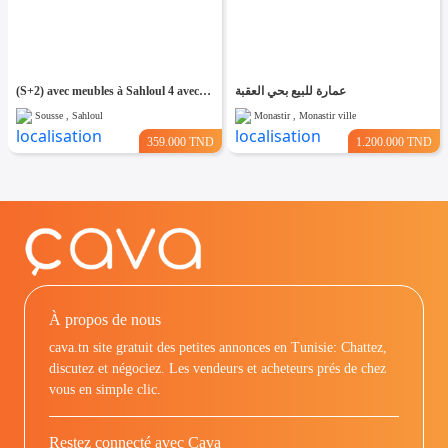
(S+2) avec meubles à Sahloul 4 avec Place de Parking
عمارة للبيع بحي العقبة
Sousse , Sahloul
Monastir , Monastir ville
359.000 TND
1.200.000 TND
À propos de nous
cava.tn site gratuit des petites annonces en Tunisie: Chattez,
discutez et négociez. Les vendeurs et acheteurs prés de chez
vous en simple clic.
Restez connecté avec Cava