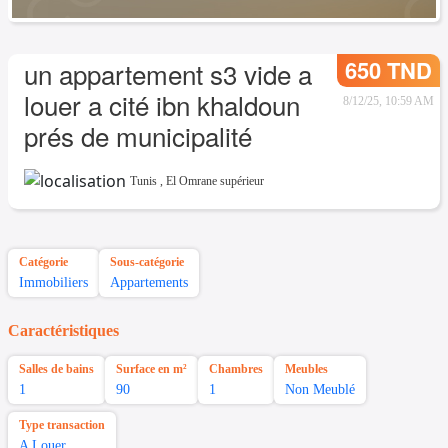
650 TND
un appartement s3 vide a
louer a cité ibn khaldoun
8/12/25, 10:59 AM
prés de municipalité
Tunis
,
El Omrane supérieur
Catégorie
Sous-catégorie
Immobiliers
Appartements
Caractéristiques
Salles de bains
Surface en m²
Chambres
Meubles
1
90
1
Non Meublé
Type transaction
A Louer