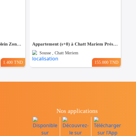
Pour Vacance s+2 Vue Mer en plein Zone Touristique Mahdia
Appartement (s+0) à Chatt Mariem Prés de la mer
Sousse , Chatt Meriem
1.400 TND
155.000 TND
Nos applications