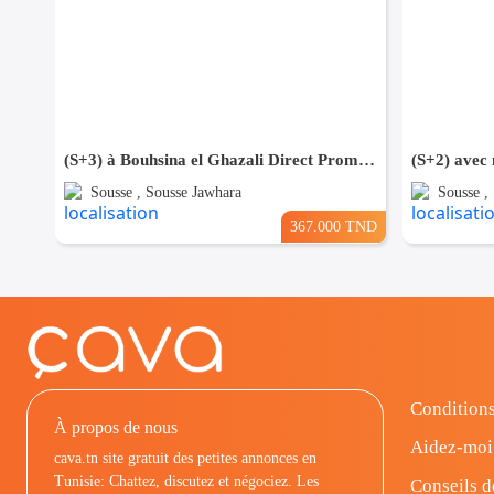
(S+3) à Bouhsina el Ghazali Direct Promoteur
Sousse , Sousse Jawhara
Sousse ,
367.000 TND
Conditions
À propos de nous
Aidez-moi
cava.tn site gratuit des petites annonces en
Tunisie: Chattez, discutez et négociez. Les
Conseils d