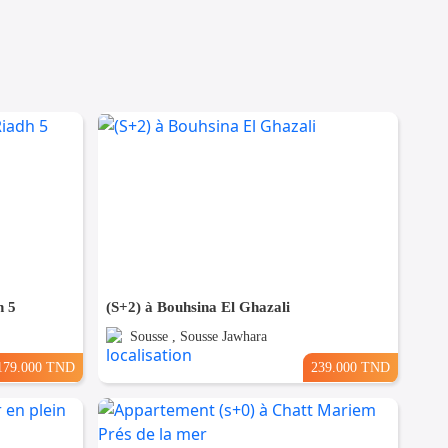
h 5
(S+2) à Bouhsina El Ghazali
Sousse , Sousse Jawhara
179.000 TND
239.000 TND