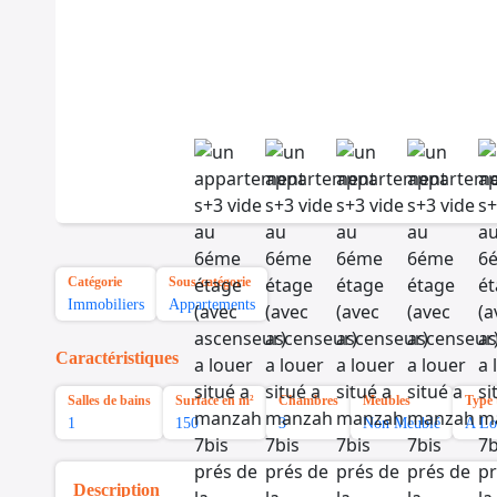
Catégorie
Sous-catégorie
Immobiliers
Appartements
Caractéristiques
Salles de bains
Surface en m²
Chambres
Meubles
Type 
1
150
3
Non Meublé
A Lo
Description