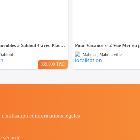
(S+2) avec meubles à Sahloul 4 avec Place de Parking
 Sahloul
Mahdia , Mahdia ville
359.000 TND
 d'utilisation et informations légales
e sécurité