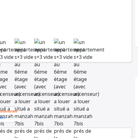
transaction
uer