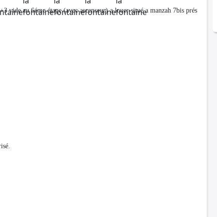
s+3 vide au 6éme étage (avec ascenseur) a louer situé a manzah 7bis prés
isé.