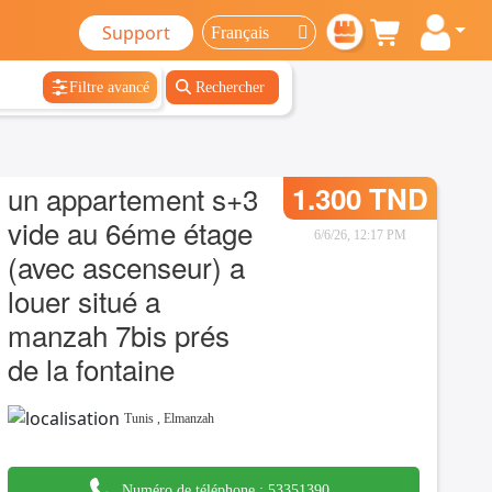
Support
Filtre avancé
Rechercher
un appartement s+3
1.300 TND
vide au 6éme étage
6/6/26, 12:17 PM
(avec ascenseur) a
louer situé a
manzah 7bis prés
de la fontaine
Tunis
,
Elmanzah
Numéro de téléphone :
53351390