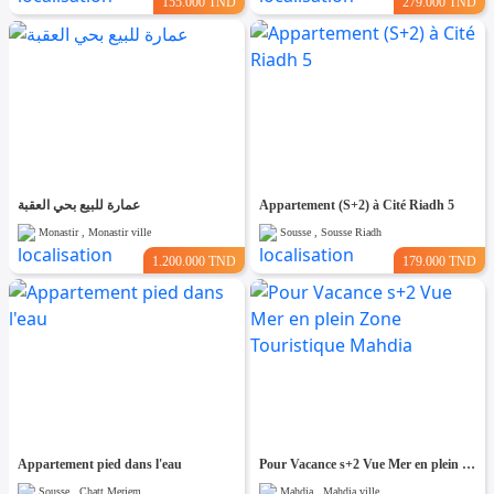
155.000 TND
279.000 TND
عمارة للبيع بحي العقبة
Appartement (S+2) à Cité Riadh 5
Monastir , Monastir ville
Sousse , Sousse Riadh
1.200.000 TND
179.000 TND
Appartement pied dans l'eau
Pour Vacance s+2 Vue Mer en plein Zone Touristique Mahdia
Sousse , Chatt Meriem
Mahdia , Mahdia ville