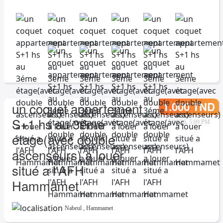
1.000 TND
un coquet appartement
S+1 hs au 3éme
5/10/26, 5:09 PM
étage(avec double
ascenseurs) a louer
situé a l'AFH
Hammamet
Nabeul
,
Hammamet