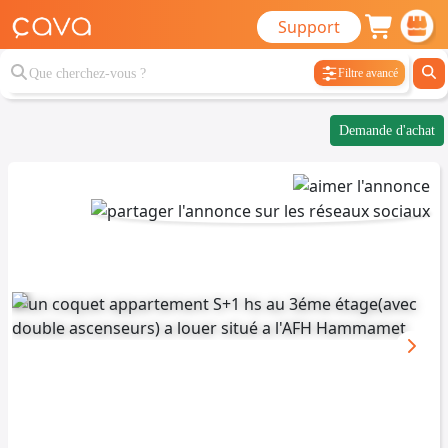
Support
Filtre avancé
Demande d'achat