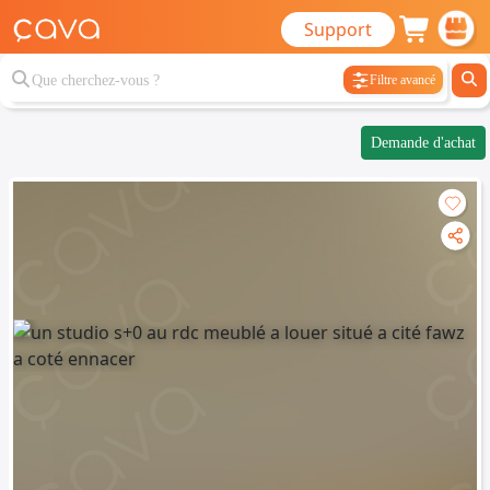
Support
Filtre avancé
Demande d'achat