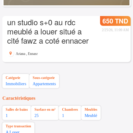
650 TND
un studio s+0 au rdc
meublé a louer situé a
2/25/26, 11:09 AM
cité fawz a coté ennacer
Ariana
,
Ennasr
Catégorie
Sous-catégorie
Immobiliers
Appartements
Caractéristiques
Salles de bains
Surface en m²
Chambres
Meubles
1
25
1
Meublé
Type transaction
A Louer