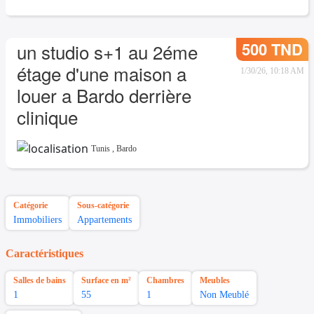
500 TND
un studio s+1 au 2éme
étage d'une maison a
1/30/26, 10:18 AM
louer a Bardo derrière
clinique
Tunis
,
Bardo
Catégorie
Sous-catégorie
Immobiliers
Appartements
Caractéristiques
Salles de bains
Surface en m²
Chambres
Meubles
1
55
1
Non Meublé