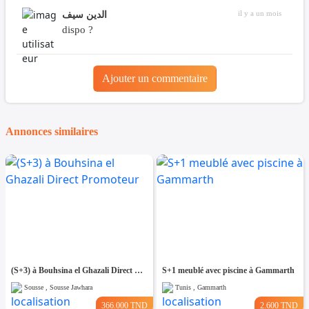
il y a un mois
الدين سيف
dispo ?
Ajouter un commentaire
Annonces similaires
(S+3) à Bouhsina el Ghazali Direct Promoteur
S+1 meublé avec piscine à Gammarth
Sousse , Sousse Jawhara
Tunis , Gammarth
366.000 TND
2.600 TND