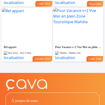
1.000 TND
Négociable
Bel appart
Pour Vacance s+2 Vue Mer en plein Zone Touristique Mahdia
Ben Arous , Borj Cedria
Mahdia , Mahdia ville
230.000 TND
1.400 TND
À propos de nous