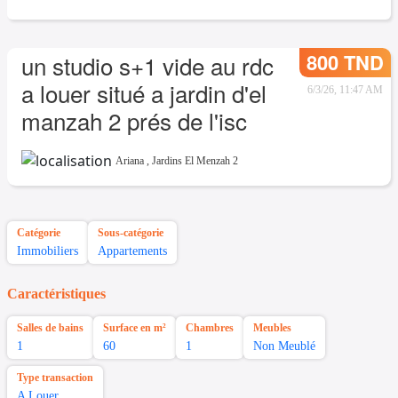
800 TND
un studio s+1 vide au rdc
a louer situé a jardin d'el
6/3/26, 11:47 AM
manzah 2 prés de l'isc
Ariana
,
Jardins El Menzah 2
Catégorie
Sous-catégorie
Immobiliers
Appartements
Caractéristiques
Salles de bains
Surface en m²
Chambres
Meubles
1
60
1
Non Meublé
Type transaction
A Louer