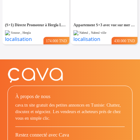
(S+1) Directe Promoteur à Hergla Lotissement AFH
Appartement S+3 avec vue sur mer – 192 m²
Sousse , Hergla
Nabeul , Nabeul ville
174.000 TND
430.000 TND
À propos de nous
cava.tn site gratuit des petites annonces en Tunisie: Chattez,
discutez et négociez. Les vendeurs et acheteurs prés de chez
vous en simple clic.
Restez connecté avec Cava