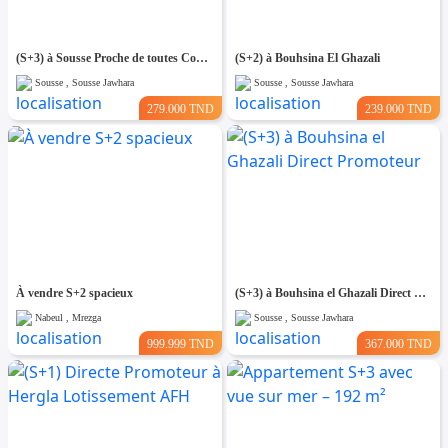
(S+3) à Sousse Proche de toutes Commodités
(S+2) à Bouhsina El Ghazali
Sousse , Sousse Jawhara
Sousse , Sousse Jawhara
279.000 TND
239.000 TND
À vendre S+2 spacieux
(S+3) à Bouhsina el Ghazali Direct Promoteur
Nabeul , Mrezga
Sousse , Sousse Jawhara
999.999 TND
367.000 TND