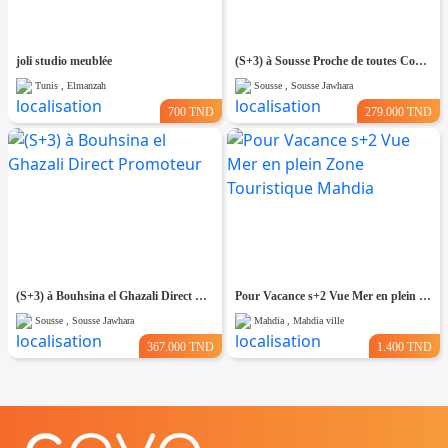
joli studio meublée
(S+3) à Sousse Proche de toutes Commodités
Tunis , Elmanzah
Sousse , Sousse Jawhara
700 TND
279.000 TND
(S+3) à Bouhsina el Ghazali Direct Promoteur
Pour Vacance s+2 Vue Mer en plein Zone Touristique Mahdia
Sousse , Sousse Jawhara
Mahdia , Mahdia ville
367.000 TND
1.400 TND