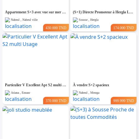
Appartement S+3 avec vue sur mer – 192 m²
(S+1) Directe Promoteur à Hergla Lotissement AFH
Nabeul , Nabeul ville
Sousse , Hergla
430.000 TND
174.000 TND
Particulier V Excellent Apt S2 multi Usage
À vendre S+2 spacieux
Ariana , Ennasr
Nabeul , Mrezga
370.000 TND
999.999 TND