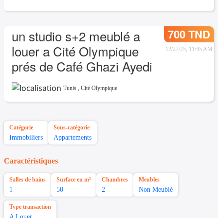
700 TND
un studio s+2 meublé a
louer a Cité Olympique
12/27/25, 11:45 AM
prés de Café Ghazi Ayedi
Tunis
,
Cité Olympique
Catégorie
Sous-catégorie
Immobiliers
Appartements
Caractéristiques
Salles de bains
Surface en m²
Chambres
Meubles
1
50
2
Non Meublé
Type transaction
A Louer