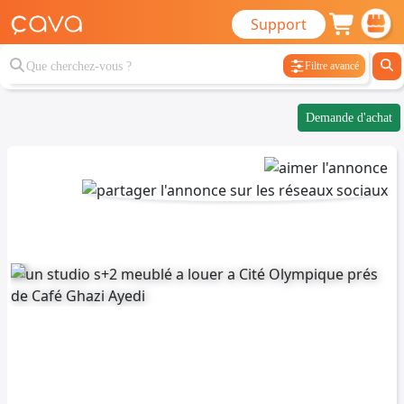
Support
Filtre avancé
Demande d'achat