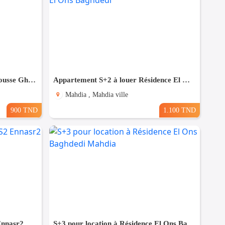
À LOUER – S+2 à Hammam Sousse Gharbi
Appartement S+2 à louer Résidence El Ons Baghdedi
Mahdia , Mahdia ville
900 TND
1.100 TND
Particulier V Excellent Apt S2 Ennasr2 multi Usage
S+3 pour location à Résidence El Ons Baghdedi Mahdia