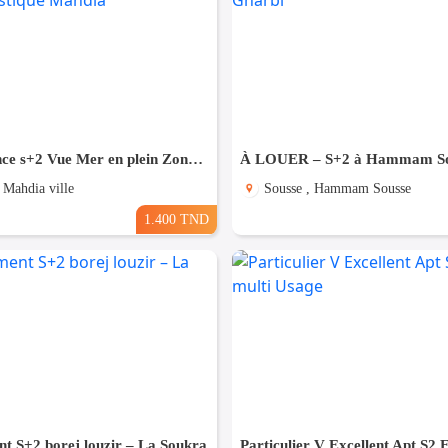
Pour Vacance s+2 Vue Mer en plein Zone Touristique Mahdia
 Mahdia ville
Sousse , Hammam Sousse
1.400 TND
t S+2 borej louzir – La Soukra