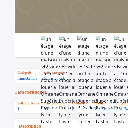
Catégorie
Sous-catégorie
Immobiliers
Appartements
Caractéristiques
Salles de bains
Surface en m²
Chambres
Meubles
Type 
1
60
2
Non Meublé
A Lo
Description