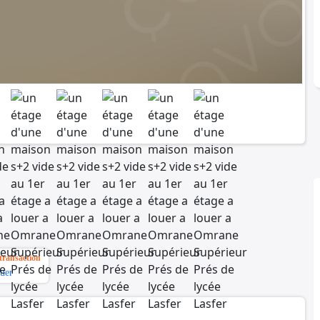
transaction
uer