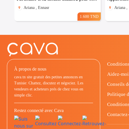
Ariana , Ennasr
Ariana ,
1.600 TND
Conditions
À propos de nous
Aidez-moi
cava.tn site gratuit des petites annonces en
Tunisie: Chattez, discutez et négociez. Les
Conseils d
vendeurs et acheteurs prés de chez vous en
Politique d
simple clic.
Conditions
Restez connecté avec Cava
Contactez