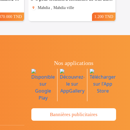
Mahdia , Mahdia ville
370.000 TND
1.200 TND
Nos applications
Bannières publicitaires