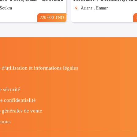
 Soukra
Ariana , Ennasr
220.000 TND
 d'utilisation et informations légales
e sécurité
e confidentialité
 générales de vente
-nous