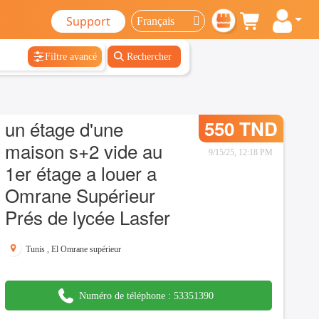
Support
Filtre avancé
Rechercher
un étage d'une
550 TND
maison s+2 vide au
9/15/25, 12:18 PM
1er étage a louer a
Omrane Supérieur
Prés de lycée Lasfer
Tunis
,
El Omrane supérieur
Numéro de téléphone :
53351390