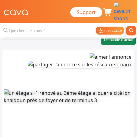
Support
Filtre avancé
Demande d'achat