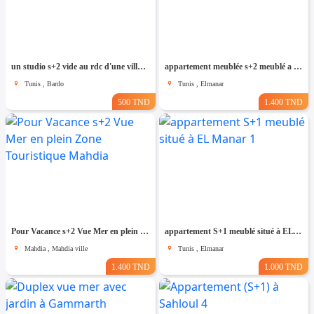
un studio s+2 vide au rdc d'une villa a louer situé a bardo prés de stade
appartement meublée s+2 meublé a el Manar 2
Tunis , Bardo
Tunis , Elmanar
500 TND
1.400 TND
Pour Vacance s+2 Vue Mer en plein Zone Touristique Mahdia
appartement S+1 meublé situé à EL Manar 1
Mahdia , Mahdia ville
Tunis , Elmanar
1.400 TND
1.000 TND