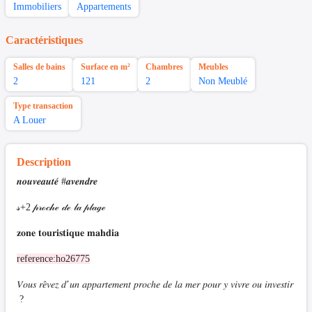
Immobiliers
Appartements
Caractéristiques
Salles de bains
Surface en m²
Chambres
Meubles
2
121
2
Non Meublé
Type transaction
A Louer
Description
𝒏𝒐𝒖𝒗𝒆𝒂𝒖𝒕𝒆́ #𝒂𝒗𝒆𝒏𝒅𝒓𝒆
𝓈+2 𝓅𝓇ℴ𝒸𝒽ℯ 𝒹ℯ 𝓁𝒶 𝓅𝓁𝒶ℊℯ
𝐳𝐨𝐧𝐞 𝐭𝐨𝐮𝐫𝐢𝐬𝐭𝐢𝐪𝐮𝐞 𝐦𝐚𝐡𝐝𝐢𝐚
reference:ho26775
𝑉𝑜𝑢𝑠 𝑟𝑒̂𝑣𝑒𝑧 𝑑’𝑢𝑛 𝑎𝑝𝑝𝑎𝑟𝑡𝑒𝑚𝑒𝑛𝑡 𝑝𝑟𝑜𝑐ℎ𝑒 𝑑𝑒 𝑙𝑎 𝑚𝑒𝑟 𝑝𝑜𝑢𝑟 𝑦 𝑣𝑖𝑣𝑟𝑒 𝑜𝑢 𝑖𝑛𝑣𝑒𝑠𝑡𝑖𝑟
?