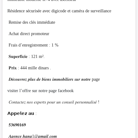
Résidence sécurisée avec digicode et caméra de surveillance
Remise des clés immédiate
Achat direct promoteur
Frais d’enregistrement : 1 %
𝐒𝐮𝐩𝐞𝐫𝐟𝐢𝐜𝐢𝐞 : 121 m².
𝐏𝐫𝐢𝐱 : 444 mille dinars .
𝑫𝒆́𝒄𝒐𝒖𝒗𝒓𝒆𝒛 𝒑𝒍𝒖𝒔 𝒅𝒆 𝒃𝒊𝒆𝒏𝒔 𝒊𝒎𝒎𝒐𝒃𝒊𝒍𝒊𝒆𝒓𝒔 𝒔𝒖𝒓 𝒏𝒐𝒕𝒓𝒆 page
visiter l’offre sur notre page facebook
𝐶𝑜𝑛𝑡𝑎𝑐𝑡𝑒𝑧 𝑛𝑜𝑠 𝑒𝑥𝑝𝑒𝑟𝑡𝑠 𝑝𝑜𝑢𝑟 𝑢𝑛 𝑐𝑜𝑛𝑠𝑒𝑖𝑙 𝑝𝑒𝑟𝑠𝑜𝑛𝑛𝑎𝑙𝑖𝑠𝑒́ !
𝗔𝗽𝗽𝗲𝗹𝗲𝘇 𝗮𝘂 :
𝟓𝟑𝟔𝟗𝟎𝟏𝟔𝟗
𝑨𝒈𝒆𝒏𝒄𝒆.𝒉𝒂𝒏𝒂1@𝒈𝒎𝒂𝒊𝒍.𝒄𝒐𝒎