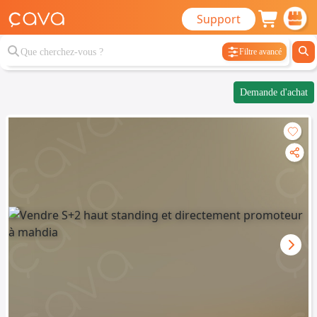
Support
Filtre avancé
Demande d'achat