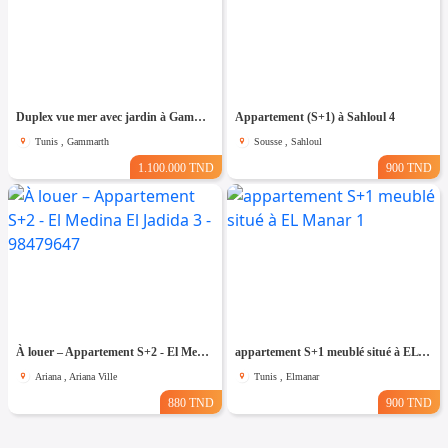
Duplex vue mer avec jardin à Gammarth
Appartement (S+1) à Sahloul 4
Tunis , Gammarth
Sousse , Sahloul
1.100.000 TND
900 TND
À louer – Appartement S+2 - El Medina El Jadida 3 - 98479647
appartement S+1 meublé situé à EL Manar 1
Ariana , Ariana Ville
Tunis , Elmanar
880 TND
900 TND