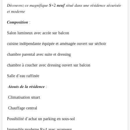
𝐷𝑒́𝑐𝑜𝑢𝑣𝑟𝑒𝑧 𝑐𝑒 𝑚𝑎𝑔𝑛𝑖𝑓𝑖𝑞𝑢𝑒 𝑺+2 𝒏𝒆𝒖𝒇 𝑠𝑖𝑡𝑢𝑒́ 𝑑𝑎𝑛𝑠 𝑢𝑛𝑒 𝑟𝑒́𝑠𝑖𝑑𝑒𝑛𝑐𝑒 𝑠𝑒́𝑐𝑢𝑟𝑖𝑠𝑒́𝑒
𝑒𝑡 𝑚𝑜𝑑𝑒𝑟𝑛𝑒
𝑪𝒐𝒎𝒑𝒐𝒔𝒊𝒕𝒊𝒐𝒏 :
Salon lumineux avec accée sur balcon
cuisine indépendante équipée et aménagée ouvert sur séchoir
chambre parental avec suite et dressing
chambre à coucher avec dressing ouvert sur balcon
Salle d’eau raffinée
𝑨𝒕𝒐𝒖𝒕𝒔 𝒅𝒆 𝒍𝒂 𝒓𝒆́𝒔𝒊𝒅𝒆𝒏𝒄𝒆 :
Climatisation smart
Chauffage central
Possibilité d’achat un parking en sous-sol
Immeuble moderne R+4 avec ascenseur