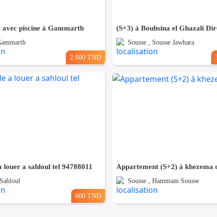
 avec piscine à Gammarth
 Gammarth
Sousse , Sousse Jawhara
2.600 TND
 louer a sahloul tel 94788011
Appartement (S+2) à khezema 
 Sahloul
Sousse , Hammam Sousse
600 TND