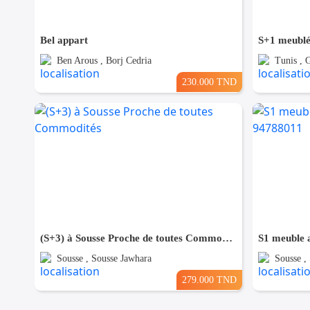
Bel appart
S+1 meublé
Ben Arous , Borj Cedria
Tunis ,
230.000 TND
(S+3) à Sousse Proche de toutes Commodités
S1 meuble a
Sousse , Sousse Jawhara
Sousse ,
279.000 TND