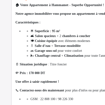
🏠 Vente Appartement à Hammamet - Superbe Opportunité !
Notre agence immobilière vous propose un appartement à ven
Caractéristiques :
🌟
Superficie : 95 m²
🛋️
Salon spacieux
+ 2
chambres à coucher
🍽️
Cuisine équipée
avec éléments modernes
🚿
Salle d’eau
+
Terrasse ensoleillée
🚗
Garage sous-sol
pour votre confort
🌬️
Chauffage central
+
Climatisation
pour toute l'an
📄
Situation juridique
: Titre foncier
💸
Prix : 170 000 DT
Une offre à saisir rapidement !
📞
Contactez-nous dès maintenant
pour plus d'infos ou pour plani
GSM : 22 808 100 / 98 226 330