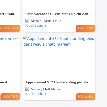
(S+3) à Bouhsina el Ghazali Direct Promoteur
Pour Vacance s+2 Vue Mer en plein Zone Touristique Mahdia
Mahdia , Mahdia ville
366.000 TND
1.400 TND
ouest
Appartement S+2 Haut standing pied dans l'eau à chatt_mariem
Sousse , Chatt Meriem
1.000 TND
Négociable