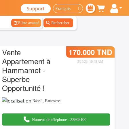
Support
Filtre avancé
Rechercher
Vente
170.000 TND
Appartement à
3/24/26, 10:48 AM
Hammamet -
Superbe
Opportunité !
Nabeul
,
Hammamet
Numéro de téléphone :
22808100