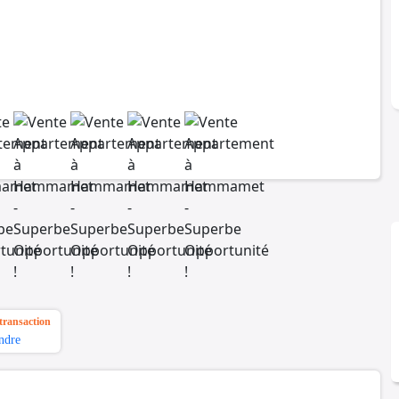
transaction
ndre