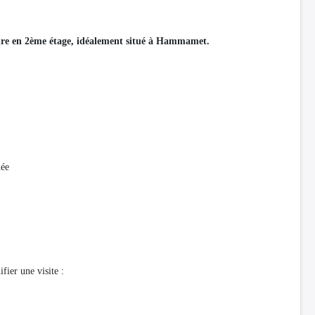
dre en 2ème étage, idéalement situé à Hammamet.
née
fier une visite :