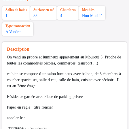
Salles de bains
Surface en m²
Chambres
Meubles
1
85
4
Non Meublé
Type transaction
A Vendre
Description
On vend un propre et lumineux appartement au Mourouj 5. Proche de
toutes les commodités (écoles, commerces, transport .,,)
ce bien se compose d un salon lumineux avec balcon, de 3 chambres à
coucher spacieuses, salle d eau, salle de bain, cuisine avec séchoir . Il
est au 2ème étage.
Résidence gardée avec Place de parking privée
Paper en règle : titre foncier
appeler le :
27136656 ou 98589503