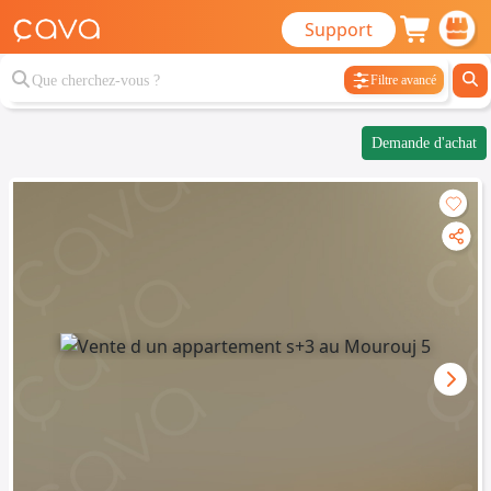
Support
Filtre avancé
Demande d'achat