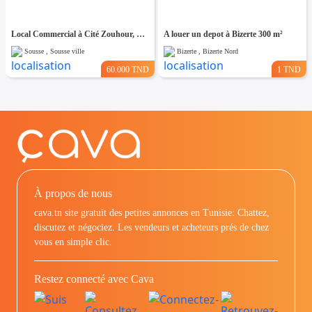
Local Commercial à Cité Zouhour, Proche de Toutes Commodités
A louer un depot à Bizerte 300 m²
Sousse , Sousse ville
Bizerte , Bizerte Nord
60.000 TND
1 TND
À propos de nous
cava.tn site gratuit des petites annonces en Tunisie: Chattez,
discutez et négociez. Les vendeurs et acheteurs prés de chez
vous en simple clic.
Restez connecté avec Cava