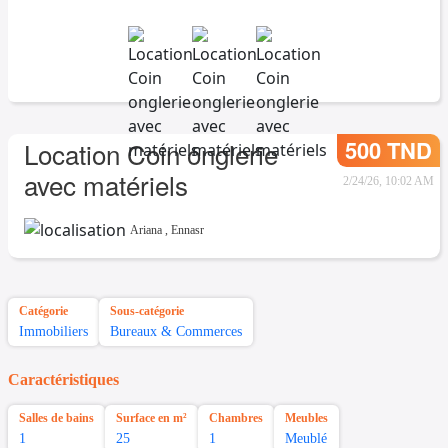
500 TND
Location Coin onglerie
avec matériels
2/24/26, 10:02 AM
Ariana
,
Ennasr
Catégorie
Sous-catégorie
Immobiliers
Bureaux & Commerces
Caractéristiques
Salles de bains
Surface en m²
Chambres
Meubles
1
25
1
Meublé