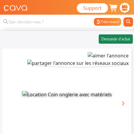
Support
Filtre avancé
Demande d'achat