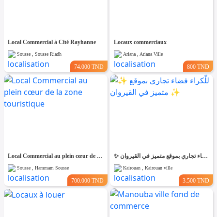
Local Commercial à Cité Rayhanne
Locaux commerciaux
Sousse , Sousse Riadh
Ariana , Ariana Ville
74.000 TND
800 TND
Local Commercial au plein cœur de la zone touristique
✨ للّكراء فضاء تجاري بموقع متميز في القيروان ✨
Sousse , Hammam Sousse
Kairouan , Kairouan ville
700.000 TND
3.500 TND