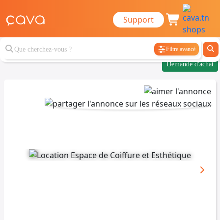
Support
Filtre avancé
Demande d'achat