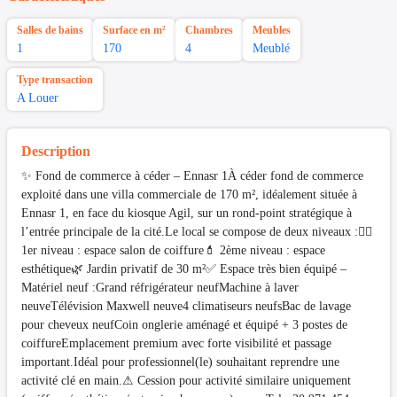
Salles de bains
Surface en m²
Chambres
Meubles
1
170
4
Meublé
Type transaction
A Louer
Description
✨ Fond de commerce à céder – Ennasr 1À céder fond de commerce
exploité dans une villa commerciale de 170 m², idéalement située à
Ennasr 1, en face du kiosque Agil, sur un rond-point stratégique à
l’entrée principale de la cité.Le local se compose de deux niveaux :💇‍♀
1er niveau : espace salon de coiffure💄 2ème niveau : espace
esthétique🌿 Jardin privatif de 30 m²✅ Espace très bien équipé –
Matériel neuf :Grand réfrigérateur neufMachine à laver
neuveTélévision Maxwell neuve4 climatiseurs neufsBac de lavage
pour cheveux neufCoin onglerie aménagé et équipé + 3 postes de
coiffureEmplacement premium avec forte visibilité et passage
important.Idéal pour professionnel(le) souhaitant reprendre une
activité clé en main.⚠ Cession pour activité similaire uniquement